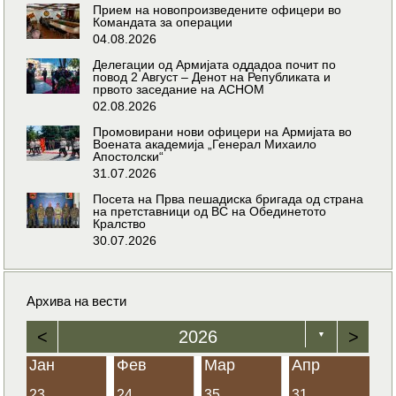
Прием на новопроизведените офицери во
Командата за операции
04.08.2026
Делегации од Армијата оддадоа почит по
повод 2 Август – Денот на Републиката и
првото заседание на АСНОМ
02.08.2026
Промовирани нови офицери на Армијата во
Воената академија „Генерал Михаило
Апостолски“
31.07.2026
Посета на Прва пешадиска бригада од страна
на претставници од ВС на Обединетото
Кралство
30.07.2026
Архива на вести
<
2026
>
▼
Јан
Фев
Мар
Апр
23
24
35
31