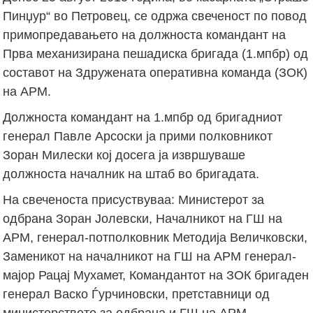
Пинџур“ во Петровец, се одржа свеченост по повод
примопредавањето на должноста командант на
Прва механизирана пешадиска бригада (1.мпбр) од
составот на Здружената оперативна команда (ЗОК)
на АРМ.
Должноста командант на 1.мпбр од бригадниот
генерал Павле Арсоски ја прими полковникот
Зоран Милески кој досега ја извршуваше
должноста началник на штаб во бригадата.
На свеченоста присуствуваа: Министерот за
одбрана Зоран Јолевски, Началникот на ГШ на
АРМ, генерал-потполковник Методија Величковски,
Заменикот на началникот на ГШ на АРМ генерал-
мајор Рацај Мухамет, Командантот на ЗОК бригаден
генерал Васко Ѓурчиновски, претставници од
министерството за одбрана и ГШ на АРМ,