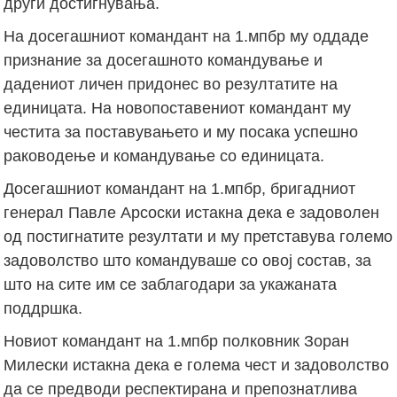
други достигнувања.
На досегашниот командант на 1.мпбр му оддаде
признание за досегашното командување и
дадениот личен придонес во резултатите на
единицата. На новопоставениот командант му
честита за поставувањето и му посака успешно
раководење и командување со единицата.
Досегашниот командант на 1.мпбр, бригадниот
генерал Павле Арсоски истакна дека е задоволен
од постигнатите резултати и му претставува големо
задоволство што командуваше со овој состав, за
што на сите им се заблагодари за укажаната
поддршка.
Новиот командант на 1.мпбр полковник Зоран
Милески истакна дека е голема чест и задоволство
да се предводи респектирана и препознатлива