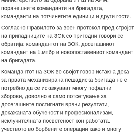
поранешните команданти на бригадата,
команданти на потчинетите единици и други гости.
Согласно Правилото за воен протокол пред стројот
на припадниците на ЗОК со пригодни говори се
обратија: командантот на ЗОК, досегашниот
командант на 1.мпбр и новопоставениот командант
на бригадата.
Командантот на ЗОК во својот говор истакна дека
за првата механизирана пешадиска бригада не е
потребно да се искажуваат многу пофални
зборови, доволно е само потсетување за
досегашните постигнати врвни резултати,
докажаната обученост и професионализам,
исклучителната посветеност кон работата,
учеството во борбените операции како и многу