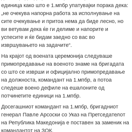
единица како што е 1.мпбр упатувајки порака дека:
„не очекува напорна работа за исполнување на
сите очекување и притоа нема да биде лесно, но
ви ветувам дека ќе ги делиме и напорите и
успесите и ќе бидам заедно со вас во
извршувањето на задачите“.
На крајот од воената церемонија следуваше
примопредавање на военото знаме на бригадата
со што се изврши и официјално примопредавање
на должноста, командант на 1.мпбр, а потоа
следеше воено дефиле на ешалоните од
потчинетите единици на 1.мпбр.
Досегашниот командант на 1.мпбр, бригадниот
генерал Павле Арсоски со Указ на Претседателот
на Република Македонија е поставен за заменик на
командантот на ЗОК.