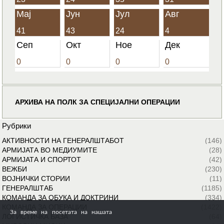
Мај
Јун
Јул
Авг
41
43
24
4
Сеп
Окт
Ное
Дек
0
0
0
0
АРХИВА НА ПОЛК ЗА СПЕЦИЈАЛНИ ОПЕРАЦИИ
Рубрики
АКТИВНОСТИ НА ГЕНЕРАЛШТАБОТ
(146)
АРМИЈАТА ВО МЕДИУМИТЕ
(28)
АРМИЈАТА И СПОРТОТ
(42)
ВЕЖБИ
(230)
ВОЈНИЧКИ СТОРИИ
(11)
ГЕНЕРАЛШТАБ
(1185)
КОМАНДА ЗА ОБУКА И ДОКТРИНИ
(334)
КОМАНДА ЗА ОПЕРАЦИИ
(1422)
За време на посетата на нашата
ЛОГИСТИЧКА БАЗА
(64)