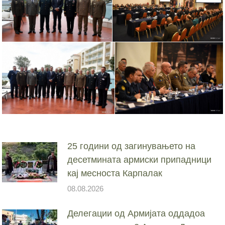
25 години од загинувањето на
десетмината армиски припадници
кај месноста Карпалак
08.08.2026
Делегации од Армијата оддадоа