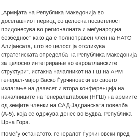
„Армијата на Република Македонија во
досегашниот период со целосна посветеност
придонесува во регионалната и меѓународна
безбедност како да е полноправен член на НАТО
Алијансата, што во целост ја отсликува
стратегиската определба на Република Македонија
за целосно интегрирање во евроатланските
структури“, истакна началникот на ГШ на АРМ
генерал-мајор Васко Ѓурчиновски во своето
излагање на дваесет и втора конференција на
началниците на генералштабови (НГШ) на армиите
од земјите членки на САД-Јадранската повелба
(А-5), која се одржува денес во Будва, Република
Црна Гора.
Помеѓу останатото, генералот Ѓурчиновски пред