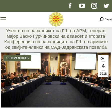
Facebook
YouTube
Instag
T
page
page
page
p
Searc
Барај
opens
opens
opens
o
Учество на началникот на ГШ на АРМ, генерал
мајор Васко Ѓурчиновски на дваесет и втората
in
in
in
i
Конференција на началниците на ГШ на армиите
од земјите-членки на САД-Јадранската повелба
new
new
new
n
You are here:
ГЕНЕРАЛШТАБ
Окт
window
window
windo
w
4
2018