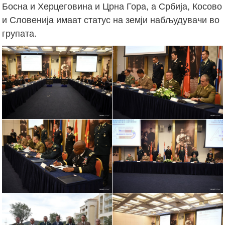
Босна и Херцеговина и Црна Гора, а Србија, Косово
и Словенија имаат статус на земји набљудувачи во
групата.