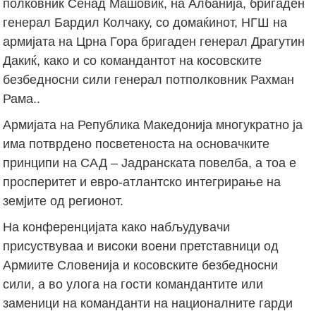
полковник Сенад Машовиќ, на Албанија, бригаден
генерал Бардил Колчаку, со домаќинот, НГШ на
армијата на Црна Гора бригаден генерал Драгутин
Дакиќ, како и со командантот на косовските
безбедносни сили генерал потполковник Рахман
Рама..
Армијата на Република Македонија многукратно ја
има потврдено посветеноста на основачките
принципи на САД – Јадранската повелба, а тоа е
просперитет и евро-атлантско интегрирање на
земјите од регионот.
На конференцијата како набљудувачи
присуствуваа и високи воени претставници од
Армиите Словенија и косовските безбедносни
сили, а во улога на гости командантите или
заменици на команданти на националните гарди