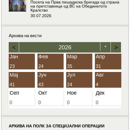
Посета на Прва пешадиска бригада од страна
на претставници од ВС на Обединетото
Кралство
30.07.2026
Архива на вести
<
2026
>
▼
Јан
Фев
Мар
Апр
23
24
35
31
Мај
Јун
Јул
Авг
41
43
24
4
Сеп
Окт
Ное
Дек
0
0
0
0
АРХИВА НА ПОЛК ЗА СПЕЦИЈАЛНИ ОПЕРАЦИИ