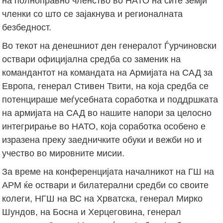
на полноправно членство во НАТО на сите земји
членки со што се зајакнува и регионалната
безбедност.
Во текот на денешниот ден генералот Ѓурчиновски
оствари официјална средба со заменик на
командантот на командата на Армијата на САД за
Европа, генерал Стивен Твити, на која средба се
потенцираше меѓусебната соработка и поддршката
на армијата на САД во нашите напори за целосно
интегрирање во НАТО, која соработка особено е
изразена преку заедничките обуки и вежби но и
учество во мировните мисии.
За време на конференцијата началникот на ГШ на
АРМ ќе оствари и билатерални средби со своите
колеги, НГШ на ВС на Хрватска, генерал Мирко
Шундов, на Босна и Херцеговина, генерал