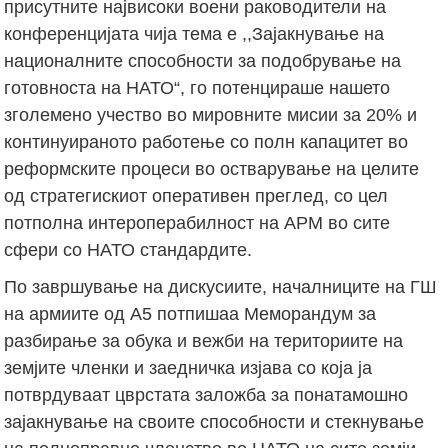
присутните највисоки воени раководители на
конференцијата чија тема е ,,Зајакнување на
националните способности за подобрување на
готовноста на НАТО“, го потенцираше нашето
зголемено учество во мировните мисии за 20% и
континуираното работење со полн капацитет во
реформските процеси во остварување на целите
од стратегискиот оперативен преглед, со цел
потполна интероперабилност на АРМ во сите
сфери со НАТО стандардите.
По завршување на дискусиите, началниците на ГШ
на армиите од А5 потпишаа Меморандум за
разбирање за обука и вежби на териториите на
земјите членки и заедничка изјава со која ја
потврдуваат цврстата заложба за понатамошно
зајакнување на своите способности и стекнување