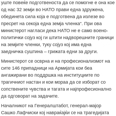
уште повеќе подготвеноста да се помогне е она кое
од нас 32 земји во НАТО прави една здружена,
обединета сила која е подготвена да излезе во
пресрет на секоја една земја членка“. При ова
министерот нагласи дека НАТО не е само воено-
политички сојуз кој ги штити надворешните граници
на земјите членки, туку сојуз кој има една
заедничка суштина – грижата едни за други.
Министерот се осврна и на професионализмот на
сите 146 припадници на Армијата кои беа
ангажирани во поддршка на институциите по
трагичниот настан и кои мораа да се изборат со
сопствените чувства и тагата и најпрофесионално
да одговорат на задачите.
Началникот на Генералштабот, генерал-мајор
Сашко Лафчиски кој навраќајќи се на трагедијата