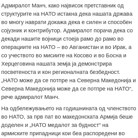
Адмиралот Манч, како највисок претставник од
структурите на НАТО истакна дека нашата држава
во многу наврати докажа дека е силен и способен
сојузник и контрибутор. Адмиралот порача дека со
декади нашите војници стоеја рамо до рамо во
операциите на НАТО – во Авганистан и во Ирак, а
со учеството во мисиите на Косово и во Босна и
Херцеговина нашата земја ја демонстрира
посветеноста и кон регионалната безбедност.
„НАТО може да се потпре на Северна Македонија и
Северна Македонија може да се потпре на НАТО“,
рече адмиралот Манч.
На одбележувањето на годишнината од членството
во НАТО, за прв пат во македонската Армија беше
доделен и „НАТО медалот за будност“ на
армиските припадници кои беа распоредени во