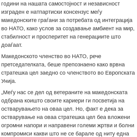
години на нашата самостојност и независност
изграден е натпартиски консензус меѓу
македонските граѓани за потребата од интеграција
во НАТО, како услов за создавање амбиент на мир,
стабилност и просперитет на генерациите што
доаѓаат.
Македонското членство во НАТО, рече
претседателката, беше препознаено како врвна
стратешка цел заедно со членството во Европската
Унија.
„Меѓу нас се дел од ветераните на македонската
одбрана коишто своите кариери ги посветија на
остварувањето на оваа цел. Но, факт е дека за
остварување на оваа стратешка цел беа вложени
огромни напори и направени големи жртви и болни
компромиси какви што не се барале од ниту една