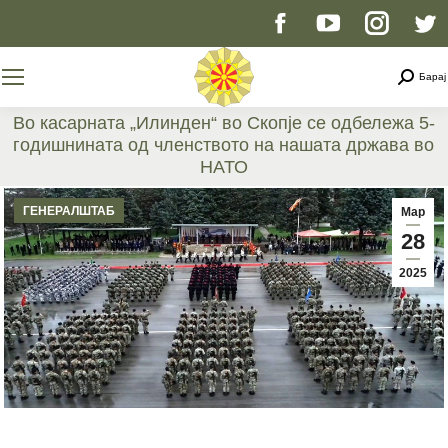
Facebook
YouTube
Instag
T
page
page
page
p
Searc
Барај
opens
opens
opens
o
Во касарната „Илинден“ во Скопје се одбележа 5-
годишнината од членството на нашата држава во
in
in
in
i
НАТО
You are here:
new
new
new
n
ГЕНЕРАЛШТАБ
Мар
28
window
window
windo
w
2025