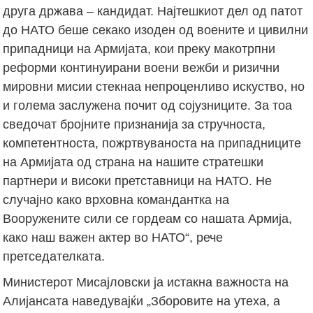
друга држава – кандидат. Најтешкиот дел од патот
до НАТО беше секако изоден од воените и цивилни
припадници на Армијата, кои преку макотрпни
реформи континуирани воени вежби и ризични
мировни мисии стекнаа непроценливо искуство, но
и голема заслужена почит од сојузниците. За тоа
сведочат бројните признанија за стручноста,
компетентноста, пожртвуваноста на припадниците
на Армијата од страна на нашите стратешки
партнери и високи претставници на НАТО. Не
случајно како врховна командантка на
Вооружените сили се гордеам со нашата Армија,
како наш важен актер во НАТО“, рече
претседателката.
Министерот Мисајловски ја истакна важноста на
Алијансата наведувајќи „Зборовите на утеха, а