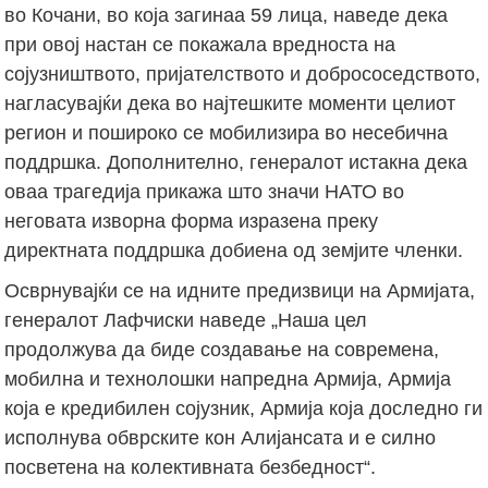
во Кочани, во која загинаа 59 лица, наведе дека
при овој настан се покажала вредноста на
сојузништвото, пријателството и добрососедството,
нагласувајќи дека во најтешките моменти целиот
регион и пошироко се мобилизира во несебична
поддршка. Дополнително, генералот истакна дека
оваа трагедија прикажа што значи НАТО во
неговата изворна форма изразена преку
директната поддршка добиена од земјите членки.
Осврнувајќи се на идните предизвици на Армијата,
генералот Лафчиски наведе „Наша цел
продолжува да биде создавање на современа,
мобилна и технолошки напредна Армија, Армија
која е кредибилен сојузник, Армија која доследно ги
исполнува обврските кон Алијансата и е силно
посветена на колективната безбедност“.