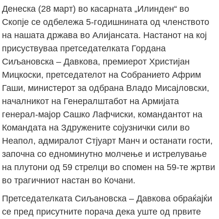
Денеска (28 март) во касарната „Илинден“ во
Скопје се одбележа 5-годишнината од членството
на нашата држава во Алијансата. Настанот на кој
присуствуваа претседателката Гордана
Сиљановска – Давкова, премиерот Христијан
Мицкоски, претседателот на Собранието Африм
Гаши, министерот за одбрана Владо Мисајловски,
началникот на Генералштабот на Армијата
генерал-мајор Сашко Лафчиски, командантот на
Командата на Здружените сојузнички сили во
Неапол, адмиралот Стјуарт Манч и останати гости,
започна со едноминутно молчење и истрелување
на плутони од 59 стрелци во спомен на 59-те жртви
во трагичниот настан во Кочани.
Претседателката Сиљановска – Давкова обраќајќи
се пред присутните порача дека уште од првите