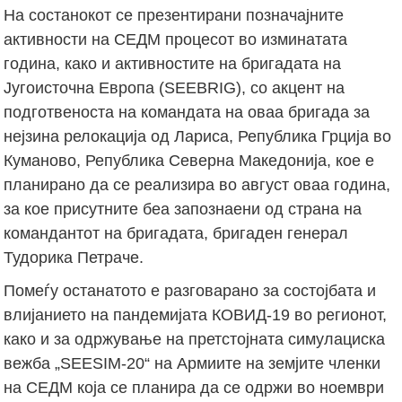
На состанокот се презентирани позначајните
активности на СЕДМ процесот во изминатата
година, како и активностите на бригадата на
Југоисточна Европа (SEEBRIG), со акцент на
подготвеноста на командата на оваа бригада за
нејзина релокација од Лариса, Република Грција во
Куманово, Република Северна Македонија, кое е
планирано да се реализира во август оваа година,
за кое присутните беа запознаени од страна на
командантот на бригадата, бригаден генерал
Тудорика Петраче.
Помеѓу останатото е разговарано за состојбата и
влијанието на пандемијата КОВИД-19 во регионот,
како и за одржување на претстојната симулациска
вежба „SEESIM-20“ на Армиите на земјите членки
на СЕДМ која се планира да се одржи во ноември