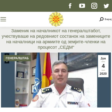
Facebook
YouTube
Instag
T
page
page
page
p
Searc
Барај
opens
opens
opens
o
Заменик на началникот на генералштабот,
учествуваше на редовниот состанок на замениците
in
in
in
i
на началници на армиите од земјите-членки на
процесот „СЕДМ“
new
new
new
n
You are here:
ГЕНЕРАЛШТАБ
Јун
window
window
windo
w
4
2020