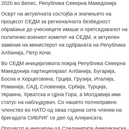
2020 во Велес, Република Северна Македонија
Осврт на актуелната состојба и значењето на
процесот СЕДМ за регионалната безбедност
обраќање до учесниците имаше и претседавачот на
политичко воениот комитет на СЕДМ, и актуелен
заменик на министерот на одбраната на Република
Албанија, Петр Кочи.
Во СЕДМ иницијативата покрај Република Северна
Македонија партиципираат Албанија, Бугарија,
Босна и Херцеговина, Грција, Грузија, Италија,
Романија, САД, Словенија, Србија, Турција,
Украина, Хрватска и Црна Гора, а Молдавија има
статус на набљудувач. Со нашето полноправно
членство во НАТО од оваа година сите членки на
бригадата СИБРИГ се дел од Алијансата.
Процесот е инициран од Соединетите Американски