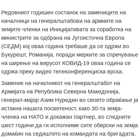
Редовниот годишен состанок на замениците на
началници на генералштабови на армиите на
земјите членки на Иницијативата за соработка на
министрите за одбрана на Југоисточна Европа
(СЕДМ) кој оваа година требаше да се одржи во
Букурешт, Романија, поради мерките за спречување
на ширење на вирусот КОВИД-19 оваа година се
одржа преку видео телеконференциска врска.
Заменик на началникот на генералштабот на
Армијата на Република Северна Македонија,
генерал-мајор Азим Нуредин во своето обраќање ја
истакна нашата посветеност, како 30-та земја-
членка на НАТО и докажан партнер, во следните
шест години да ги исполниме сите обврски на земја
домаќин на седиштето на командата на бригадата.