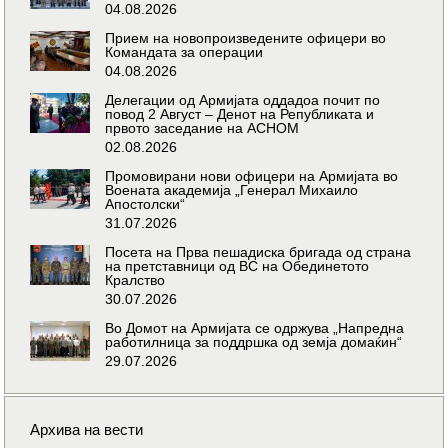
04.08.2026
Прием на новопроизведените офицери во
Командата за операции
04.08.2026
Делегации од Армијата оддадоа почит по
повод 2 Август – Денот на Републиката и
првото заседание на АСНОМ
02.08.2026
Промовирани нови офицери на Армијата во
Воената академија „Генерал Михаило
Апостолски“
31.07.2026
Посета на Прва пешадиска бригада од страна
на претставници од ВС на Обединетото
Кралство
30.07.2026
Во Домот на Армијата се одржува „Напредна
работилница за поддршка од земја домаќин“
29.07.2026
Архива на вести