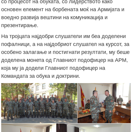
со процесот на обуката, со лидерството како
основен елемент на борбената моќ на Армијата и
воедно развија вештини на комуникација и
презентирање.
На тројцата најдобри слушатели им беа доделени
пофалници, а на најдобриот слушател на курсот, за
особено залагање и постигнати резултати, му беше
доделена монета од Главниот подофицер на АРМ,
која му ја додели Главниот подофицер на
Командата за обука и доктрини.