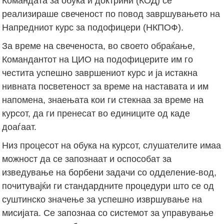
Командата за обука и доктрини (КОД) се
реализираше свеченост по повод завршувањето на
Напредниот курс за подофицери (НКПОФ).
За време на свеченоста, во своето обраќање,
Командантот на ЦИО на подофицерите им го
честита успешно завршениот курс и ја истакна
нивната посветеност за време на наставата и им
напомена, знаењата кои ги стекнаа за време на
курсот, да ги пренесат во единиците од каде
доаѓаат.
Низ процесот на обука на курсот, слушателите имаа
можност да се запознаат и оспособат за
изведување на борбени задачи со одделение-вод,
почитувајќи ги стандардните процедури што се од
суштинско значење за успешно извршување на
мисијата. Се запознаа со системот за управување