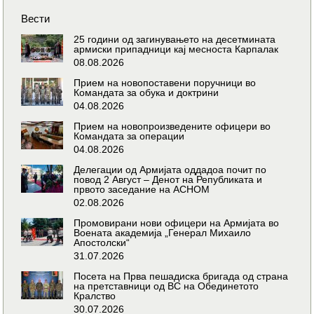
Вести
25 години од загинувањето на десетмината
армиски припадници кај месноста Карпалак
08.08.2026
Прием на новопоставени поручници во
Командата за обука и доктрини
04.08.2026
Прием на новопроизведените офицери во
Командата за операции
04.08.2026
Делегации од Армијата оддадоа почит по
повод 2 Август – Денот на Републиката и
првото заседание на АСНОМ
02.08.2026
Промовирани нови офицери на Армијата во
Воената академија „Генерал Михаило
Апостолски“
31.07.2026
Посета на Прва пешадиска бригада од страна
на претставници од ВС на Обединетото
Кралство
30.07.2026