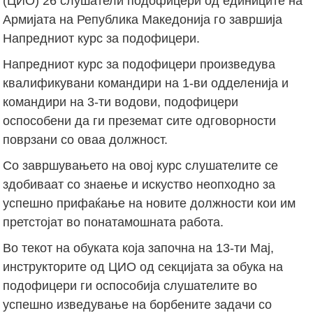
(ЦИО) 26 слушатели подофицери од единиците на
Армијата на Република Македонија го завршија
Напредниот курс за подофицери.
Напредниот курс за подофицери произведува
квалификувани командири на 1-ви одделенија и
командири на 3-ти водови, подофицери
оспособени да ги преземат сите одговорности
поврзани со оваа должност.
Со завршувањето на овој курс слушателите се
здобиваат со знаење и искуство неопходно за
успешно прифаќање на новите должности кои им
претстојат во понатамошната работа.
Во текот на обуката која започна на 13-ти Мај,
инструкторите од ЦИО од секцијата за обука на
подофицери ги оспособија слушателите во
успешно изведување на борбените задачи со