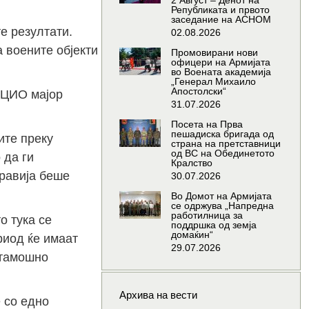
2 Август – Денот на
Републиката и првото
заседание на АСНОМ
е резултати.
02.08.2026
 воените објекти
Промовирани нови
офицери на Армијата
во Воената академија
„Генерал Михаило
Апостолски“
а ЦИО мајор
31.07.2026
Посета на Прва
пешадиска бригада од
ите преку
страна на претставници
од ВС на Обединетото
 да ги
Кралство
правија беше
30.07.2026
Во Домот на Армијата
се одржува „Напредна
работилница за
о тука се
поддршка од земја
домаќин“
риод ќе имаат
29.07.2026
атамошно
Архива на вести
 со едно