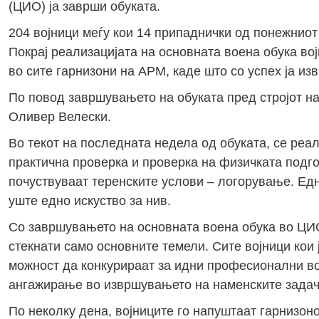
(ЦИО) ја заврши обуката.
204 војници меѓу кои 14 припаднички од понежниот
Покрај реализацијата на основната воена обука во
во сите гарнизони на АРМ, каде што со успех ја и
По повод завршувањето на обуката пред стројот на
Оливер Велески.
Во текот на последната недела од обуката, се реа
практична проверка и проверка на физичката подгот
почуствуваат теренските услови – логорување. Едн
уште едно искуство за нив.
Со завршувањето на основната воена обука во ЦИО 
стекнати само основните темели. Сите војници кои
можност да конкурираат за идни професионални во
ангажирање во извршувањето на наменските задач
По неколку дена, војниците го напуштаат гарнизон