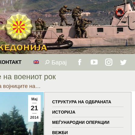
Барај
Search:
КОНТАКТ
Facebook
YouTube
Instagram
Twitt
 на воениот рок
page
page
page
page
а војниците на…
opens
opens
opens
open
Мај
СТРУКТУРА НА ОДБРАНАТА
21
in
in
in
in
ИСТОРИЈА
2014
МЕЃУНАРОДНИ ОПЕРАЦИИ
new
new
new
new
ВЕЖБИ