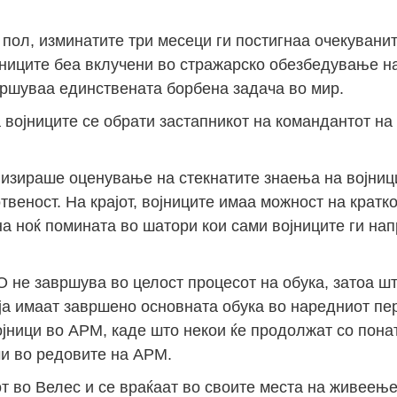
 пол, изминатите три месеци ги постигнаа очекуванит
јниците беа вклучени во стражарско обезбедување на
звршуваа единствената борбена задача во мир.
 војниците се обрати застапникот на командантот н
лизираше оценување на стекнатите знаења на војниц
веност. На крајот, војниците имаа можност на кратко
а ноќ помината во шатори кои сами војниците ги на
не завршува во целост процесот на обука, затоа шт
 ја имаат завршено основната обука во наредниот пе
јници во АРМ, каде што некои ќе продолжат со пон
и во редовите на АРМ.
от во Велес и се враќаат во своите места на живеење