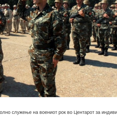
волно служење на воениот рок во Центарот за индив