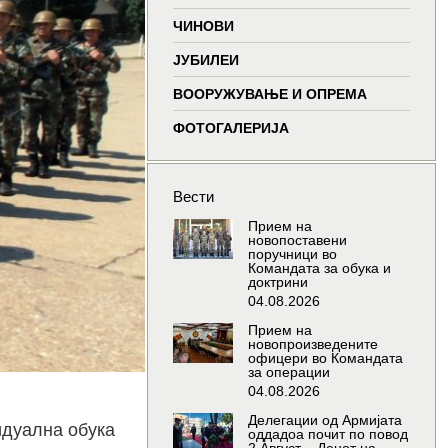
window
window
window
wind
ЧИНОВИ
ЈУБИЛЕИ
ВООРУЖУВАЊЕ И ОПРЕМА
ФОТОГАЛЕРИЈА
Вести
Прием на
новопоставени
поручници во
Командата за обука и
доктрини
04.08.2026
Прием на
новопроизведените
офицери во Командата
за операции
04.08.2026
Делегации од Армијата
идуална обука
оддадоа почит по повод