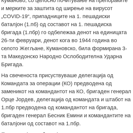
Куманово, со целосно почитување на препораките
и мерките за заштита од ширење на вирусот
„COVID-19“, припадниците на 1. пешадиски
баталјон (1.пб) од составот на 1. пешадиска
бригада (1.пбр) го одбележаа денот на единицата
26-ти февруари, денот кога во 1944 година во
селото Жегљане, Кумановско, била формирана 3-
та Македонско Народно Ослободителна Ударна
Бригада.
На свеченоста присуствуваше делегација од
Командата за операции (КО) предводена од
заменикот на командантот на КО, бригаден генерал
Орце Јордев, делегација од командата и штабот на
1.пбр предводена од командантот на бригада,
бригаден генерал Бесник Емини и командантите на
баталјони од составот на 1.пбр.