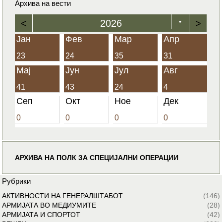
Архива на вести
<
2026
>
▼
Јан
Фев
Мар
Апр
23
24
35
31
Мај
Јун
Јул
Авг
41
43
24
4
Сеп
Окт
Ное
Дек
0
0
0
0
АРХИВА НА ПОЛК ЗА СПЕЦИЈАЛНИ ОПЕРАЦИИ
Рубрики
АКТИВНОСТИ НА ГЕНЕРАЛШТАБОТ
(146)
АРМИЈАТА ВО МЕДИУМИТЕ
(28)
АРМИЈАТА И СПОРТОТ
(42)