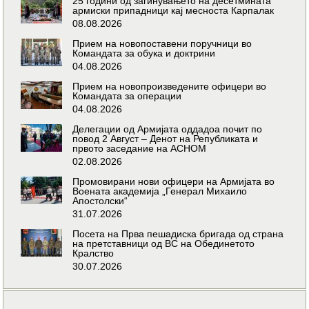
25 години од загинувањето на десетмината
армиски припадници кај месноста Карпалак
08.08.2026
Прием на новопоставени поручници во
Командата за обука и доктрини
04.08.2026
Прием на новопроизведените офицери во
Командата за операции
04.08.2026
Делегации од Армијата оддадоа почит по
повод 2 Август – Денот на Републиката и
првото заседание на АСНОМ
02.08.2026
Промовирани нови офицери на Армијата во
Воената академија „Генерал Михаило
Апостолски“
31.07.2026
Посета на Прва пешадиска бригада од страна
на претставници од ВС на Обединетото
Кралство
30.07.2026