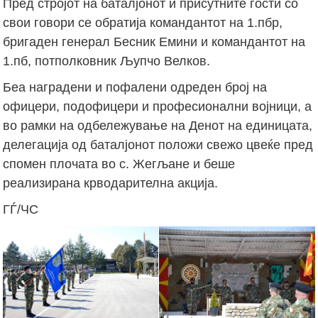
Пред стројот на баталјонот и присутните гости со
свои говори се обратија командантот на 1.пбр,
бригаден генерал Бесник Емини и командантот на
1.пб, потполковник Љупчо Велков.
Беа наградени и пофалени одреден број на
офицери, подофицери и професионални војници, а
во рамки на одбележување на Денот на единицата,
делегација од баталјонот положи свежо цвеќе пред
спомен плочата во с. Жегљане и беше
реализирана крводарителна акција.
ГЃ/ЧС