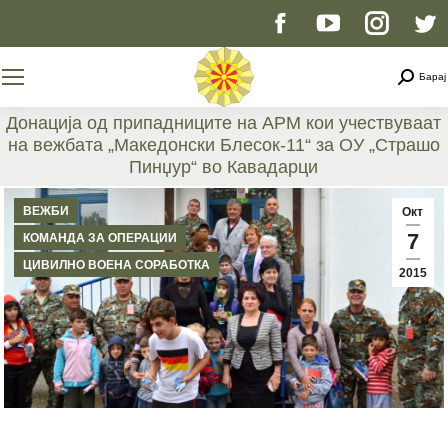
Facebook
YouTube
Instag
T
page
page
page
p
Searc
Барај
opens
opens
opens
o
Донација од припадниците на АРМ кои учествуваат
на вежбата „Македонски Блесок-11“ за ОУ „Страшо
in
in
in
i
Пинџур“ во Кавадарци
You are here:
new
new
new
n
ВЕЖБИ
Окт
7
КОМАНДА ЗА ОПЕРАЦИИ
window
window
windo
w
ЦИВИЛНО ВОЕНА СОРАБОТКА
2015