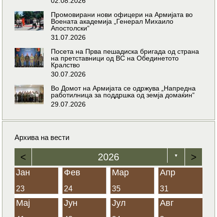
02.08.2026
Промовирани нови офицери на Армијата во
Воената академија „Генерал Михаило
Апостолски“
31.07.2026
Посета на Прва пешадиска бригада од страна
на претставници од ВС на Обединетото
Кралство
30.07.2026
Во Домот на Армијата се одржува „Напредна
работилница за поддршка од земја домаќин“
29.07.2026
Архива на вести
<
2026
>
▼
Јан
Фев
Мар
Апр
23
24
35
31
Мај
Јун
Јул
Авг