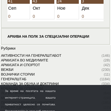
41
43
24
3
Сеп
Окт
Ное
Дек
0
0
0
0
АРХИВА НА ПОЛК ЗА СПЕЦИЈАЛНИ ОПЕРАЦИИ
Рубрики
АКТИВНОСТИ НА ГЕНЕРАЛШТАБОТ
(146)
АРМИЈАТА ВО МЕДИУМИТЕ
(28)
АРМИЈАТА И СПОРТОТ
(42)
ВЕЖБИ
(230)
ВОЈНИЧКИ СТОРИИ
(11)
ГЕНЕРАЛШТАБ
(1184)
КОМАНДА ЗА ОБУКА И ДОКТРИНИ
(334)
КОМАНДА ЗА ОПЕРАЦИИ
(1422)
За време на посетата на нашата
ЛОГИСТИЧКА БАЗА
(64)
МИРОВНИ МИСИИ
(24)
интернет-страницата, вашата
ПРОТОКОЛАРНИ АКТИВНОСТИ
(185)
приватност целосно се почитува.
РОДОВА ЕДНАКВОСТ
(12)