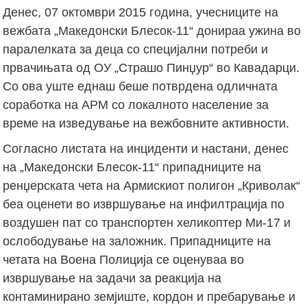
Денес, 07 октомври 2015 година, учесниците на
вежбата „Македонски Блесок-11“ донираа ужина во
паралелката за деца со специјални потреби и
првачињата од ОУ „Страшо Пинџур“ во Кавадарци.
Со ова уште еднаш беше потврдена одличната
соработка на АРМ со локалното население за
време на изведување на вежбовните активности.
Согласно листата на инциденти и настани, денес
на „Македонски Блесок-11“ припадниците на
ренџерската чета на Армискиот полигон „Криволак“
беа оценети во извршување на инфилтрација по
воздушен пат со транспортен хеликоптер Ми-17 и
ослободување на заложник. Припадниците на
четата на Воена Полиција се оценуваа во
извршување на задачи за реакција на
контаминирано земјиште, кордон и пребарување и