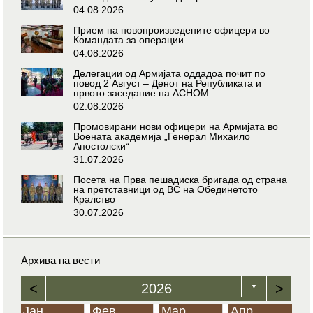
04.08.2026
Прием на новопроизведените офицери во
Командата за операции
04.08.2026
Делегации од Армијата оддадоа почит по
повод 2 Август – Денот на Републиката и
првото заседание на АСНОМ
02.08.2026
Промовирани нови офицери на Армијата во
Воената академија „Генерал Михаило
Апостолски“
31.07.2026
Посета на Прва пешадиска бригада од страна
на претставници од ВС на Обединетото
Кралство
30.07.2026
Архива на вести
<
2026
>
▼
Јан
Фев
Мар
Апр