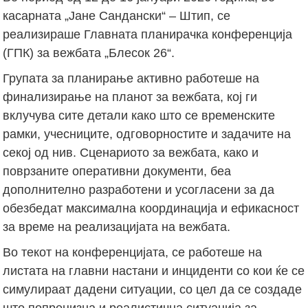
касарната „Јане Сандански“ – Штип, се
реализираше Главната планирачка конференција
(ГПК) за вежбата „Блесок 26“.
Групата за планирање активно работеше на
финализирање на планот за вежбата, кој ги
вклучува сите детали како што се временските
рамки, учесниците, одговорностите и задачите на
секој од нив. Сценариото за вежбата, како и
поврзаните оперативни документи, беа
дополнително разработени и усогласени за да
обезбедат максимална координација и ефикасност
за време на реализацијата на вежбата.
Во текот на конференцијата, се работеше на
листата на главни настани и инциденти со кои ќе се
симулираат дадени ситуации, со цел да се создаде
што попрецизна и реалистична ситуација за