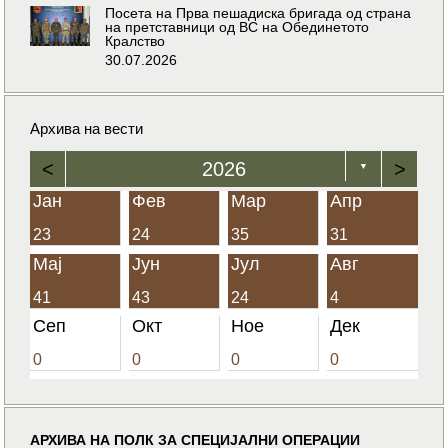
Посета на Прва пешадиска бригада од страна
на претставници од ВС на Обединетото
Кралство
30.07.2026
Архива на вести
<
2026
>
▼
Јан
Фев
Мар
Апр
23
24
35
31
Мај
Јун
Јул
Авг
41
43
24
4
Сеп
Окт
Ное
Дек
0
0
0
0
АРХИВА НА ПОЛК ЗА СПЕЦИЈАЛНИ ОПЕРАЦИИ