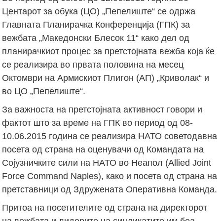
Центарот за обука (ЦО) „Пепелиште“ се одржа
Главната Планирачка Конференција (ГПК) за
вежбата „Македонски Блесок 11“ како дел од
планирачкиот процес за претстојната вежба која ќе
се реализира во првата половина на месец
Октомври на Армискиот Плигон (АП) „Криволак“ и
во ЦО „Пепелиште“.
За важноста на претстојната активност говори и
фактот што за време на ГПК во период од 08-
10.06.2015 година се реализира НАТО советодавна
посета од страна на оценувачи од Командата на
Сојузничките сили на НАТО во Неапол (Allied Joint
Force Command Naples), како и посета од страна на
претставници од Здружената Оперативна Команда.
Притоа на посетителите од страна на директорот
на вежбата и лидерите на синдикатите им беа