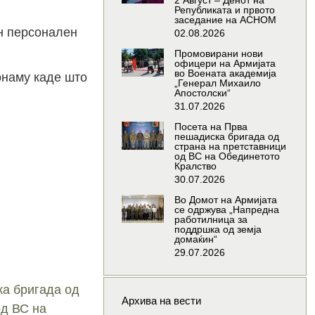
2 Август – Денот на
Републиката и првото
заседание на АСНОМ
н персонален
02.08.2026
Промовирани нови
офицери на Армијата
во Воената академија
 онаму каде што
„Генерал Михаило
Апостолски“
31.07.2026
Посета на Прва
пешадиска бригада од
страна на претставници
од ВС на Обединетото
Кралство
30.07.2026
Во Домот на Армијата
се одржува „Напредна
работилница за
поддршка од земја
домаќин“
29.07.2026
ка бригада од
Архива на вести
од ВС на