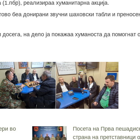
 (1.пбр), реализираа хуманитарна акција.
тово беа донирани звучни шаховски табли и преносе
ти досега, на дело ја покажаа хуманоста да помогнат
ери во
Посета на Прва пешадис
страна на претставници 