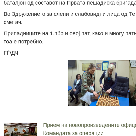
баталјон од составот на Првата пешадиска бригада
Во Здружението за слепи и слабовидни лица од Те
сметач.
Припадниците на 1.пбр и овој пат, како и многу па
тоа е потребно.
ГЃ/ДЧ
Прием на новопроизведените офиц
Командата за операции