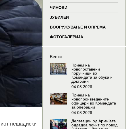
window
window
window
wind
ЧИНОВИ
ЈУБИЛЕИ
ВООРУЖУВАЊЕ И ОПРЕМА
ФОТОГАЛЕРИЈА
Вести
Прием на
новопоставени
поручници во
Командата за обука и
доктрини
04.08.2026
Прием на
новопроизведените
офицери во Командата
за операции
04.08.2026
Делегации од Армијата
тиот пешадиски
оддадоа почит по повод