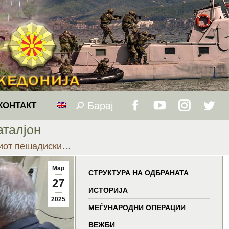
Барај
Search:
КОНТАКТ
Facebook
YouTube
Instagram
Twitt
аталјон
page
page
page
page
тиот пешадиски…
opens
opens
opens
open
Мар
СТРУКТУРА НА ОДБРАНАТА
27
in
in
in
in
ИСТОРИЈА
2025
МЕЃУНАРОДНИ ОПЕРАЦИИ
new
new
new
new
ВЕЖБИ