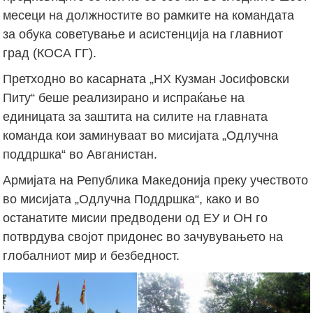
месеци на должностите во рамките на командата
за обука советување и асистенција на главниот
град (КОСА ГГ).
Претходно во касарната „НХ Кузман Јосифовски
Питу“ беше реализирано и испраќање на
единицата за заштита на силите на главната
команда кои заминуваат во мисијата „Одлучна
поддршка“ во Авганистан.
Армијата на Република Македонија преку учеството
во мисијата „Одлучна Поддршка“, како и во
останатите мисии предводени од ЕУ и ОН го
потврдува својот придонес во зачувувањето на
глобалниот мир и безбедност.