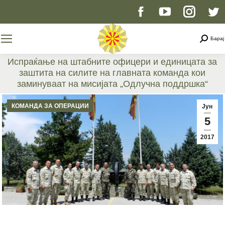
Facebook
YouTube
Instag
T
page
page
page
p
Searc
Барај
opens
opens
opens
o
Испраќање на штабните офицери и единицата за
заштита на силите на главната команда кои
in
in
in
i
заминуваат на мисијата „Одлучна поддршка“
You are here:
new
new
new
n
КОМАНДА ЗА ОПЕРАЦИИ
Јун
5
window
window
windo
w
2017