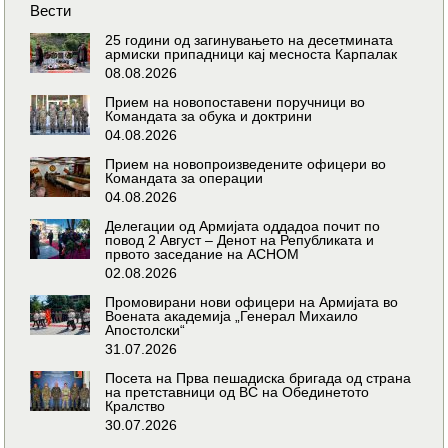
Вести
25 години од загинувањето на десетмината
армиски припадници кај месноста Карпалак
08.08.2026
Прием на новопоставени поручници во
Командата за обука и доктрини
04.08.2026
Прием на новопроизведените офицери во
Командата за операции
04.08.2026
Делегации од Армијата оддадоа почит по
повод 2 Август – Денот на Републиката и
првото заседание на АСНОМ
02.08.2026
Промовирани нови офицери на Армијата во
Воената академија „Генерал Михаило
Апостолски“
31.07.2026
Посета на Прва пешадиска бригада од страна
на претставници од ВС на Обединетото
Кралство
30.07.2026