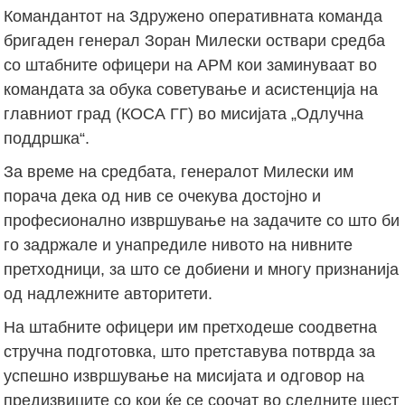
Командантот на Здружено оперативната команда
бригаден генерал Зоран Милески оствари средба
со штабните офицери на АРМ кои заминуваат во
командата за обука советување и асистенција на
главниот град (КОСА ГГ) во мисијата „Одлучна
поддршка“.
За време на средбата, генералот Милески им
порача дека од нив се очекува достојно и
професионално извршување на задачите со што би
го задржале и унапредиле нивото на нивните
претходници, за што се добиени и многу признанија
од надлежните авторитети.
На штабните офицери им претходеше соодветна
стручна подготовка, што претставува потврда за
успешно извршување на мисијата и одговор на
предизвиците со кои ќе се соочат во следните шест