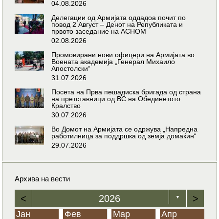
04.08.2026
Делегации од Армијата оддадоа почит по
повод 2 Август – Денот на Републиката и
првото заседание на АСНОМ
02.08.2026
Промовирани нови офицери на Армијата во
Воената академија „Генерал Михаило
Апостолски“
31.07.2026
Посета на Прва пешадиска бригада од страна
на претставници од ВС на Обединетото
Кралство
30.07.2026
Во Домот на Армијата се одржува „Напредна
работилница за поддршка од земја домаќин“
29.07.2026
Архива на вести
<
2026
>
▼
Јан
Фев
Мар
Апр