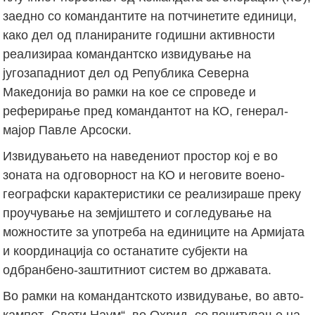
заедно со командантите на потчинетите единици,
како дел од планираните годишни активности
реализираа командантско извидување на
југозападниот дел од Република Северна
Македонија во рамки на кое се спроведе и
реферирање пред командантот на КО, генерал-
мајор Павле Арсоски.
Извидувањето на наведениот простор кој е во
зоната на одговорност на КО и неговите воено-
географски карактеристики се реализираше преку
проучување на земјиштето и согледување на
можностите за употреба на единиците на Армијата
и координација со останатите субјекти на
одбранбено-заштитниот систем во државата.
Во рамки на командантското извидување, во авто-
кампот „Свети Наум“, во Охрид, со почитување на