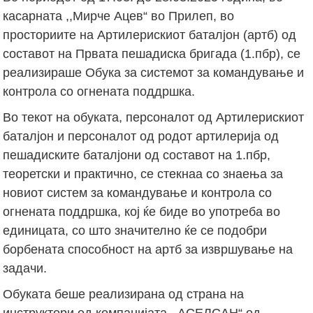
касарната ,,Мирче Ацев“ во Прилеп, во
просториите на Артилерискиот баталјон (артб) од
составот на Првата пешадиска бригада (1.пбр), се
реализираше Обука за системот за командување и
контрола со огнената поддршка.
Во текот на обуката, персоналот од Артилерискиот
баталјон и персоналот од родот артилерија од
пешадиските баталјони од составот на 1.пбр,
теоретски и практично, се стекнаа со знаења за
новиот систем за командување и контрола со
огнената поддршка, кој ќе биде во употреба во
единицата, со што значително ќе се подобри
борбената способност на артб за извршување на
задачи.
Обуката беше реализирана од страна на
инструктори од компанијата ,,АСЕЛСАН“ од