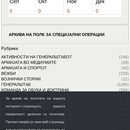
Сеп
Окт
Ное
Дек
0
0
0
0
АРХИВА НА ПОЛК ЗА СПЕЦИЈАЛНИ ОПЕРАЦИИ
Рубрики
АКТИВНОСТИ НА ГЕНЕРАЛШТАБОТ
(146)
АРМИЈАТА ВО МЕДИУМИТЕ
(28)
АРМИЈАТА И СПОРТОТ
(42)
ВЕЖБИ
(230)
ВОЈНИЧКИ СТОРИИ
(11)
ГЕНЕРАЛШТАБ
(1185)
КОМАНДА ЗА ОБУКА И ДОКТРИНИ
(334)
КОМАНДА ЗА ОПЕРАЦИИ
(1422)
За време на посетата на нашата
ЛОГИСТИЧКА БАЗА
(64)
МИРОВНИ МИСИИ
(24)
интернет-страницата, вашата
ПРОТОКОЛАРНИ АКТИВНОСТИ
(185)
приватност целосно се почитува.
РОДОВА ЕДНАКВОСТ
(12)
Прелистувајќи ја оваа веб-страница,
СПЕЦИЈАЛНИ СИЛИ
(35)
ЦИВИЛНО ВОЕНА СОРАБОТКА
(113)
вие се согласувате со политиката на