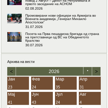
повод 2 Август – Денот на Републиката и
првото заседание на АСНОМ
02.08.2026
Промовирани нови офицери на Армијата во
Воената академија „Генерал Михаило
Апостолски“
31.07.2026
Посета на Прва пешадиска бригада од страна
на претставници од ВС на Обединетото
Кралство
30.07.2026
Архива на вести
<
2026
>
▼
Јан
Фев
Мар
Апр
23
24
35
31
Мај
Јун
Јул
Авг
41
43
24
4