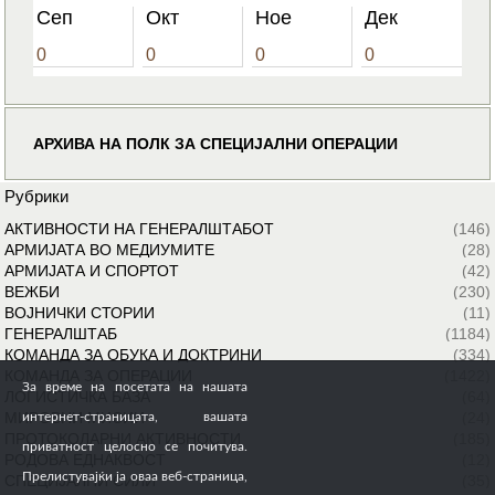
Сеп
Окт
Ное
Дек
0
0
0
0
АРХИВА НА ПОЛК ЗА СПЕЦИЈАЛНИ ОПЕРАЦИИ
Рубрики
АКТИВНОСТИ НА ГЕНЕРАЛШТАБОТ
(146)
АРМИЈАТА ВО МЕДИУМИТЕ
(28)
АРМИЈАТА И СПОРТОТ
(42)
ВЕЖБИ
(230)
ВОЈНИЧКИ СТОРИИ
(11)
ГЕНЕРАЛШТАБ
(1184)
КОМАНДА ЗА ОБУКА И ДОКТРИНИ
(334)
КОМАНДА ЗА ОПЕРАЦИИ
(1422)
За време на посетата на нашата
ЛОГИСТИЧКА БАЗА
(64)
МИРОВНИ МИСИИ
(24)
интернет-страницата, вашата
ПРОТОКОЛАРНИ АКТИВНОСТИ
(185)
приватност целосно се почитува.
РОДОВА ЕДНАКВОСТ
(12)
Прелистувајќи ја оваа веб-страница,
СПЕЦИЈАЛНИ СИЛИ
(35)