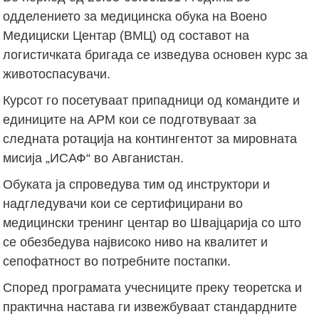
одделението за медицинска обука на Воено
Медициски Центар (ВМЦ) од составот на
логистичката бригада се изведува основен курс за
животоспасувачи.
Курсот го посетуваат припадници од командите и
единиците на АРМ кои се подготвуваат за
следната ротација на контингентот за мировната
мисија „ИСАФ“ во Авганистан.
Обуката ја спроведува тим од инструктори и
надгледувачи кои се сертифицирани во
медицински тренинг центар во Швајцарија со што
се обезбедува највисоко ниво на квалитет и
сепофатност во потребните постапки.
Според програмата учесниците преку теоретска и
практична настава ги извежбуваат стандардните