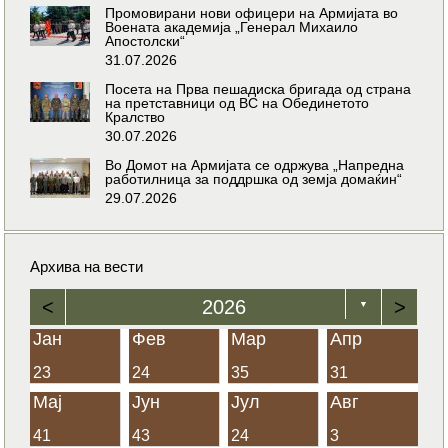
Промовирани нови офицери на Армијата во
Воената академија „Генерал Михаило
Апостолски“
31.07.2026
Посета на Прва пешадиска бригада од страна
на претставници од ВС на Обединетото
Кралство
30.07.2026
Во Домот на Армијата се одржува „Напредна
работилница за поддршка од земја домаќин“
29.07.2026
Архива на вести
<
2026
>
▼
Јан
Фев
Мар
Апр
23
24
35
31
Мај
Јун
Јул
Авг
41
43
24
3