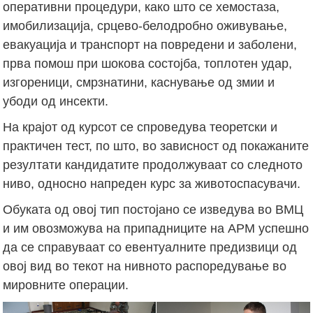
оперативни процедури, како што се хемостаза,
имобилизација, срцево-белодробно оживување,
евакуација и транспорт на повредени и заболени,
прва помош при шокова состојба, топлотен удар,
изгореници, смрзнатини, каснување од змии и
убоди од инсекти.
На крајот од курсот се спроведува теоретски и
практичен тест, по што, во зависност од покажаните
резултати кандидатите продолжуваат со следното
ниво, односно напреден курс за животоспасувачи.
Обуката од овој тип постојано се изведува во ВМЦ
и им овозможува на припадниците на АРМ успешно
да се справуваат со евентуалните предизвици од
овој вид во текот на нивното распоредување во
мировните операции.