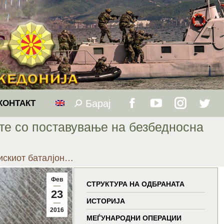
Барај
Search:
КОНТАКТ
Facebook
YouTube
Instagram
Twitt
те со поставување на безбедносна
page
page
page
page
искиот баталјон…
opens
opens
opens
open
Фев
in
in
in
in
СТРУКТУРА НА ОДБРАНАТА
23
ИСТОРИЈА
new
new
new
new
2016
МЕЃУНАРОДНИ ОПЕРАЦИИ