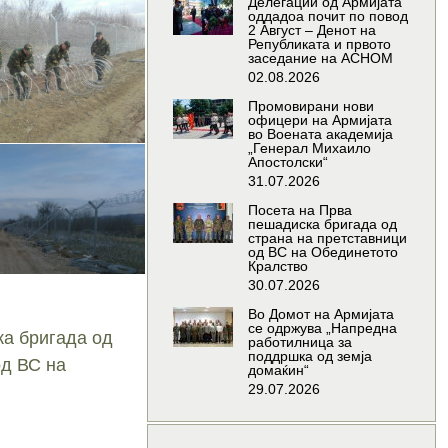
Делегации од Армијата
оддадоа почит по повод
2 Август – Денот на
Републиката и првото
заседание на АСНОМ
02.08.2026
Промовирани нови
офицери на Армијата
во Воената академија
„Генерал Михаило
Апостолски“
31.07.2026
Посета на Прва
пешадиска бригада од
страна на претставници
од ВС на Обединетото
Кралство
30.07.2026
Во Домот на Армијата
се одржува „Напредна
ка бригада од
работилница за
поддршка од земја
од ВС на
домаќин“
29.07.2026