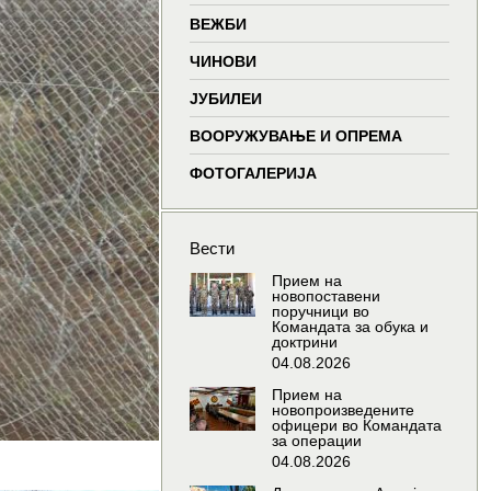
window
window
window
wind
ВЕЖБИ
ЧИНОВИ
ЈУБИЛЕИ
ВООРУЖУВАЊЕ И ОПРЕМА
ФОТОГАЛЕРИЈА
Вести
Прием на
новопоставени
поручници во
Командата за обука и
доктрини
04.08.2026
Прием на
новопроизведените
офицери во Командата
за операции
04.08.2026