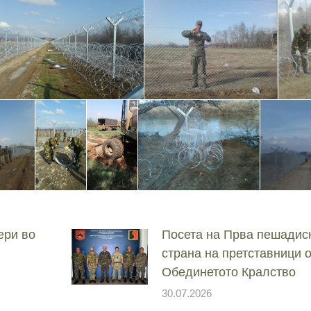
ери во
Посета на Прва пешадис
страна на претставници 
Обединетото Кралство
30.07.2026