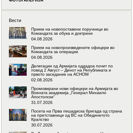
Вести
Прием на новопоставени поручници во
Командата за обука и доктрини
04.08.2026
Прием на новопроизведените офицери во
Командата за операции
04.08.2026
Делегации од Армијата оддадоа почит по
повод 2 Август – Денот на Републиката и
првото заседание на АСНОМ
02.08.2026
Промовирани нови офицери на Армијата во
Воената академија „Генерал Михаило
Апостолски“
31.07.2026
Посета на Прва пешадиска бригада од страна
на претставници од ВС на Обединетото
Кралство
30.07.2026