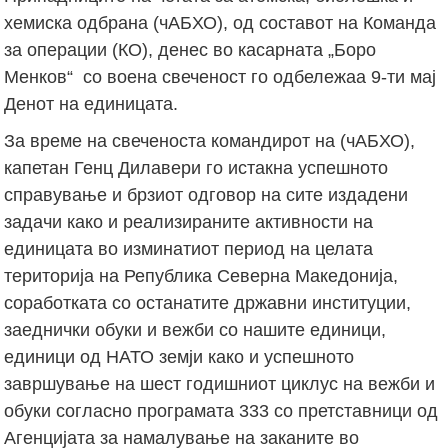
хемиска одбрана (чАБХО), од составот на Команда
за операции (КО), денес во касарната „Боро
Менков“ со воена свеченост го одбележаа 9-ти мај
Денот на единицата.
За време на свеченоста командирот на (чАБХО),
капетан Генц Дилавери го истакна успешното
справување и брзиот одговор на сите издадени
задачи како и реализираните активности на
единицата во изминатиот период на целата
територија на Република Северна Македонија,
соработката со останатите државни институции,
заеднички обуки и вежби со нашите единици,
единици од НАТО земји како и успешното
завршување на шест годишниот циклус на вежби и
обуки согласно програмата 333 со претставници од
Агенцијата за намалување на заканите во