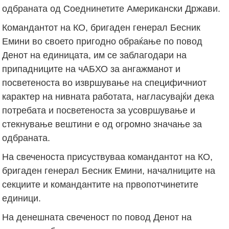
одбраната од Соеднинетите Американски Држави.
Командантот на КО, бригаден генерал Бесник
Емини во своето пригодно обраќање по повод
Денот на единицата, им се заблагодари на
припадниците на чАБХО за ангажманот и
посветеноста во извршување на специфичниот
карактер на нивната работата, нагласувајќи дека
потребата и посветеноста за усовршување и
стекнување вештини е од огромно значање за
одбраната.
На свеченоста присуствуваа командантот на КО,
бригаден генерал Бесник Емини, началниците на
секциите и командантите на првопотчинетите
единици.
На денешната свеченост по повод Денот на