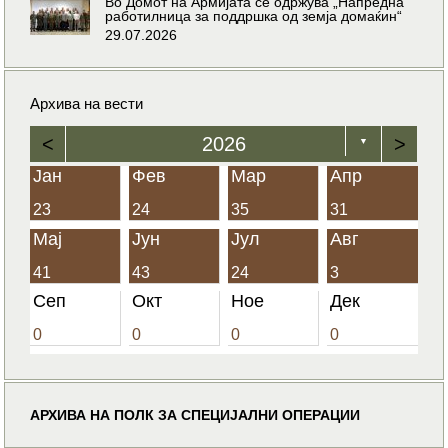
Во Домот на Армијата се одржува „Напредна
работилница за поддршка од земја домаќин“
29.07.2026
Архива на вести
<
2026
>
▼
Јан
Фев
Мар
Апр
23
24
35
31
Мај
Јун
Јул
Авг
41
43
24
3
Сеп
Окт
Ное
Дек
0
0
0
0
АРХИВА НА ПОЛК ЗА СПЕЦИЈАЛНИ ОПЕРАЦИИ