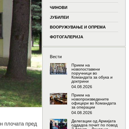
window
window
window
window
ЧИНОВИ
ЈУБИЛЕИ
ВООРУЖУВАЊЕ И ОПРЕМА
ФОТОГАЛЕРИЈА
Вести
Прием на
новопоставени
поручници во
Командата за обука и
доктрини
04.08.2026
Прием на
новопроизведените
офицери во Командата
за операции
04.08.2026
Делегации од Армијата
ен плочата пред
оддадоа почит по повод