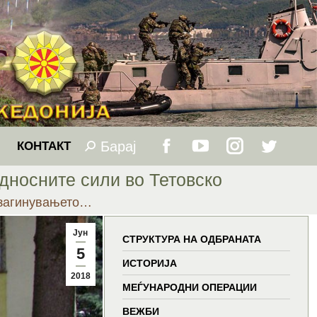
Барај
Search:
КОНТАКТ
Facebook
YouTube
Instagram
Twitter
дносните сили во Тетовско
page
page
page
page
 загинувањето…
opens
opens
opens
opens
Јун
СТРУКТУРА НА ОДБРАНАТА
5
in
in
in
in
ИСТОРИЈА
2018
МЕЃУНАРОДНИ ОПЕРАЦИИ
new
new
new
new
ВЕЖБИ