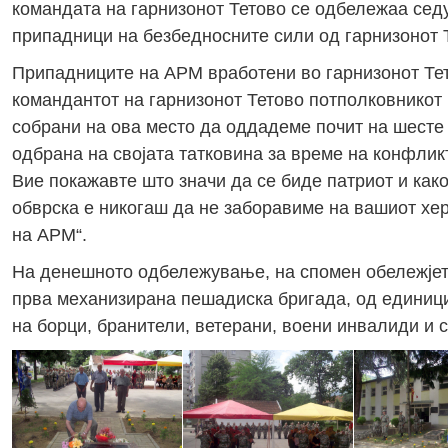
командата на гарнизонот Тетово се одбележаа сед
припадници на безбедносните сили од гарнизонот 
Припадниците на АРМ вработени во гарнизонот Тето
командантот на гарнизонот Тетово потполковникот 
собрани на ова место да оддадеме почит на шесте 
одбрана на својата татковина за време на конфликт
Вие покажавте што значи да се биде патриот и како
обврска е никогаш да не заборавиме на вашиот хер
на АРМ“.
На денешното одбележување, на спомен обележјето
прва механизирана пешадиска бригада, од единицит
на борци, бранители, ветерани, воени инвалиди и с