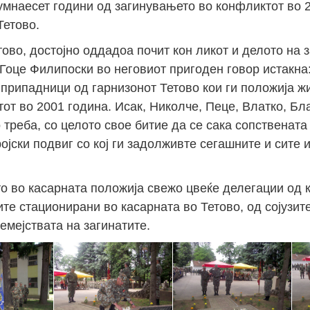
умнаесет години од загинувањето во конфликтот во 
Тетово.
во, достојно оддадоа почит кон ликот и делото на з
Гоце Филипоски во неговиот пригоден говор истакна
припадници од гарнизонот Тетово кои ги положија ж
от во 2001 година. Исак, Николче, Пеце, Влатко, Бла
 треба, со целото свое битие да се сака сопственат
ојски подвиг со кој ги задолживте сегашните и сите 
 во касарната положија свежо цвеќе делегации од 
е стационирани во касарната во Тетово, од сојузите
емејствата на загинатите.