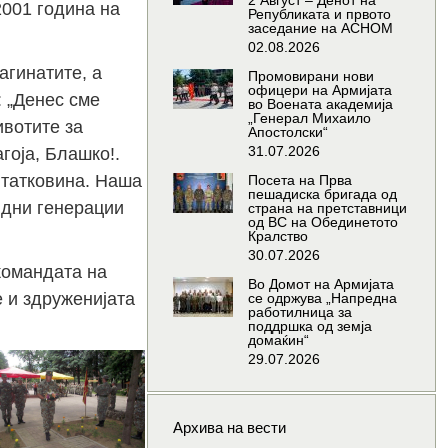
2 Август – Денот на
2001 година на
Републиката и првото
заседание на АСНОМ
02.08.2026
агинатите, а
Промовирани нови
офицери на Армијата
: „Денес сме
во Воената академија
„Генерал Михаило
ивотите за
Апостолски“
31.07.2026
гоја, Блашко!.
а татковина. Наша
Посета на Прва
пешадиска бригада од
идни генерации
страна на претставници
од ВС на Обединетото
Кралство
30.07.2026
командата на
Во Домот на Армијата
 и здруженијата
се одржува „Напредна
работилница за
поддршка од земја
домаќин“
29.07.2026
Архива на вести