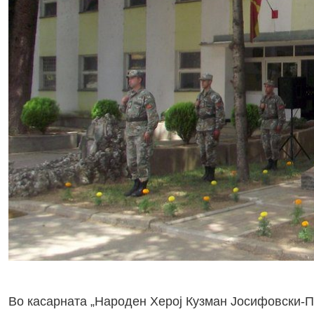
Во касарната „Народен Херој Кузман Јосифовски-П