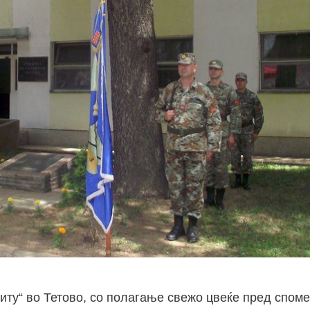
иту“ во Тетово, со полагање свежо цвеќе пред спом