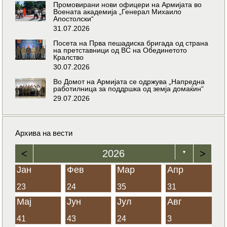
Промовирани нови офицери на Армијата во
Воената академија „Генерал Михаило
Апостолски“
31.07.2026
Посета на Прва пешадиска бригада од страна
на претставници од ВС на Обединетото
Кралство
30.07.2026
Во Домот на Армијата се одржува „Напредна
работилница за поддршка од земја домаќин“
29.07.2026
Архива на вести
<
2026
>
▼
Јан
Фев
Мар
Апр
23
24
35
31
Мај
Јун
Јул
Авг
41
43
24
3