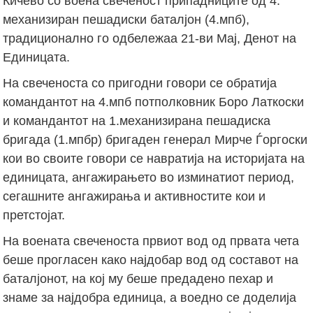
Кичево со воена свеченост припадниците од 4.
механизиран пешадиски баталјон (4.мпб),
традиционално го одбележаа 21-ви Мај, Денот на
Единицата.
На свеченоста со пригодни говори се обратија
командантот на 4.мпб потполковник Боро Латкоски
и командантот на 1.механизирана пешадиска
бригада (1.мпбр) бригаден генерал Мирче Ѓоргоски
кои во своите говори се навратија на историјата на
единицата, ангажирањето во изминатиот период,
сегашните ангажирања и активностите кои и
претстојат.
На воената свеченоста првиот вод од првата чета
беше прогласен како најдобар вод од составот на
баталјонот, на кој му беше предадено пехар и
знаме за најдобра единица, а воедно се доделија