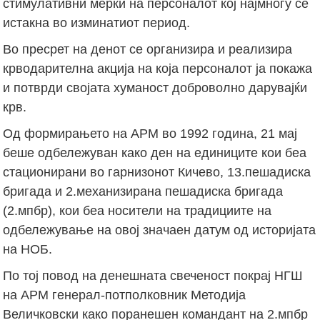
стимулативни мерки на персоналот кој најмногу се
истакна во изминатиот период.
Во пресрет на денот се организира и реализира
крводарителнa акциja на која персоналот ја покажа
и потврди својата хуманост доброволно дарувајќи
крв.
Од формирањето на АРМ во 1992 година, 21 мај
беше одбележуван како ден на единиците кои беа
стационирани во гарнизонот Кичево, 13.пешадиска
бригада и 2.механизирана пешадиска бригада
(2.мпбр), кои беа носители на традициите на
одбележување на овој значаен датум од историјата
на НОБ.
По тој повод на денешната свеченост покрај НГШ
на АРМ генерал-потполковник Методија
Величковски како поранешен командант на 2.мпбр