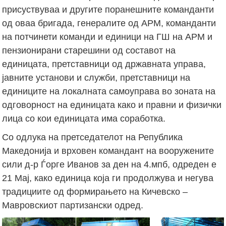
присуствуваа и другите поранешните команданти
од оваа бригада, генералите од АРМ, команданти
на потчинети команди и единици на ГШ на АРМ и
пензионирани старешини од составот на
единицата, претставници од државната управа,
јавните установи и служби, претставници на
единиците на локалната самоуправа во зоната на
одговорност на единицата како и правни и физички
лица со кои единицата има соработка.
Со одлука на претседателот на Република
Македонија и врховен командант на вооружените
сили д-р Ѓорге Иванов за ден на 4.мпб, одреден е
21 Мај, како единица која ги продолжува и негува
традициите од формирањето на Кичевско –
Мавровскиот партизански одред.