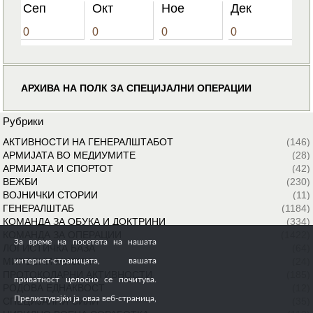
Сеп
Окт
Ное
Дек
0
0
0
0
АРХИВА НА ПОЛК ЗА СПЕЦИЈАЛНИ ОПЕРАЦИИ
Рубрики
АКТИВНОСТИ НА ГЕНЕРАЛШТАБОТ
(146)
АРМИЈАТА ВО МЕДИУМИТЕ
(28)
АРМИЈАТА И СПОРТОТ
(42)
ВЕЖБИ
(230)
ВОЈНИЧКИ СТОРИИ
(11)
ГЕНЕРАЛШТАБ
(1184)
КОМАНДА ЗА ОБУКА И ДОКТРИНИ
(334)
КОМАНДА ЗА ОПЕРАЦИИ
(1422)
За време на посетата на нашата
ЛОГИСТИЧКА БАЗА
(64)
МИРОВНИ МИСИИ
(24)
интернет-страницата, вашата
ПРОТОКОЛАРНИ АКТИВНОСТИ
(185)
приватност целосно се почитува.
РОДОВА ЕДНАКВОСТ
(12)
Прелистувајќи ја оваа веб-страница,
СПЕЦИЈАЛНИ СИЛИ
(35)