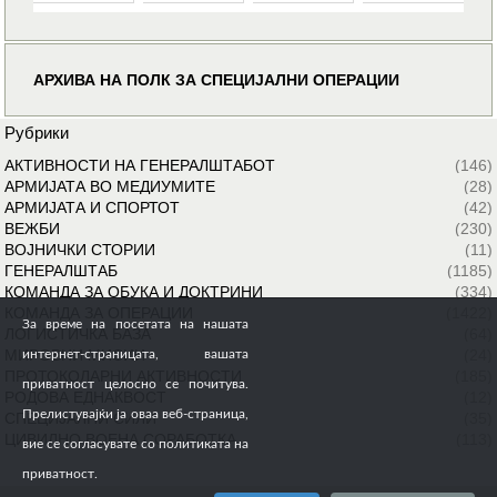
АРХИВА НА ПОЛК ЗА СПЕЦИЈАЛНИ ОПЕРАЦИИ
Рубрики
АКТИВНОСТИ НА ГЕНЕРАЛШТАБОТ
(146)
АРМИЈАТА ВО МЕДИУМИТЕ
(28)
АРМИЈАТА И СПОРТОТ
(42)
ВЕЖБИ
(230)
ВОЈНИЧКИ СТОРИИ
(11)
ГЕНЕРАЛШТАБ
(1185)
КОМАНДА ЗА ОБУКА И ДОКТРИНИ
(334)
КОМАНДА ЗА ОПЕРАЦИИ
(1422)
За време на посетата на нашата
ЛОГИСТИЧКА БАЗА
(64)
МИРОВНИ МИСИИ
(24)
интернет-страницата, вашата
ПРОТОКОЛАРНИ АКТИВНОСТИ
(185)
приватност целосно се почитува.
РОДОВА ЕДНАКВОСТ
(12)
Прелистувајќи ја оваа веб-страница,
СПЕЦИЈАЛНИ СИЛИ
(35)
ЦИВИЛНО ВОЕНА СОРАБОТКА
(113)
вие се согласувате со политиката на
приватност.