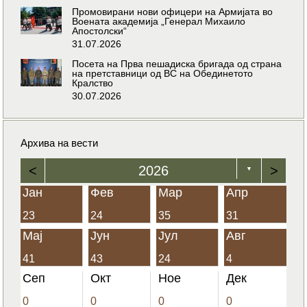
Промовирани нови офицери на Армијата во
Воената академија „Генерал Михаило
Апостолски“
31.07.2026
Посета на Прва пешадиска бригада од страна
на претставници од ВС на Обединетото
Кралство
30.07.2026
Архива на вести
<
2026
>
▼
Јан
Фев
Мар
Апр
23
24
35
31
Мај
Јун
Јул
Авг
41
43
24
4
Сеп
Окт
Ное
Дек
0
0
0
0