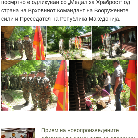
посмртно е одликуван со „Медал за Храброст“ од
страна на Врховниот Командант на Вооружените
сили и Преседател на Република Македонија.
Прием на новопроизведените