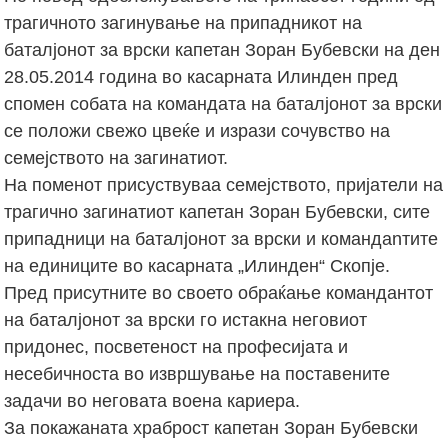
трагичното загинување на припадникот на
баталјонот за врски капетан Зоран Бубевски на ден
28.05.2014 година во касарната Илинден пред
спомен собата на командата на баталјонот за врски
се положи свежо цвеќе и изрази сочувство на
семејството на загинатиот.
На поменот присуствуваа семејството, пријатели на
трагично загинатиот капетан Зоран Бубевски, сите
припадници на баталјонот за врски и командаnтите
на единиците во касарната „Илинден“ Скопје.
Пред присутните во своето обраќање командантот
на баталјонот за врски го истакна неговиот
придонес, посветеност на професијата и
несебичноста во извршување на поставените
задачи во неговата воена кариера.
За покажаната храброст капетан Зоран Бубевски