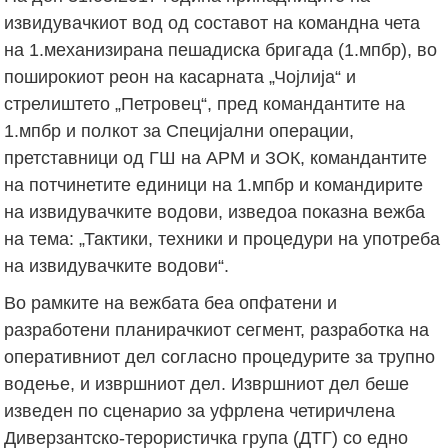
извидувачкиот вод од составот на командна чета
на 1.механизирана пешадиска бригада (1.мпбр), во
поширокиот реон на касарната „Чојлија“ и
стрелиштето „Петровец“, пред командантите на
1.мпбр и полкот за Специјални операции,
претставници од ГШ на АРМ и ЗОК, командантите
на потчинетите единици на 1.мпбр и командирите
на извидувачките водови, изведоа показна вежба
на тема: „Тактики, техники и процедури на употреба
на извидувачките водови“.
Во рамките на вежбата беа опфатени и
разработени планирачкиот сегмент, разработка на
оперативниот дел согласно процедурите за трупно
водење, и извршниот дел. Извршниот дел беше
изведен по сценарио за уфрлена четиричлена
Диверзантско-терористичка група (ДТГ) со едно