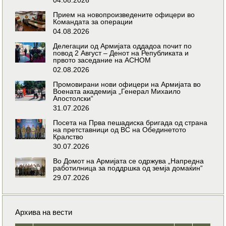
Прием на новопроизведените офицери во
Командата за операции
04.08.2026
Делегации од Армијата оддадоа почит по
повод 2 Август – Денот на Републиката и
првото заседание на АСНОМ
02.08.2026
Промовирани нови офицери на Армијата во
Воената академија „Генерал Михаило
Апостолски“
31.07.2026
Посета на Прва пешадиска бригада од страна
на претставници од ВС на Обединетото
Кралство
30.07.2026
Во Домот на Армијата се одржува „Напредна
работилница за поддршка од земја домаќин“
29.07.2026
Архива на вести