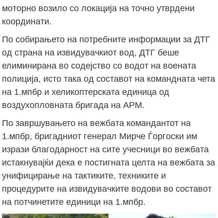
моторно возило со локација на точно утврдени
координати.
По собирањето на потребните информации за ДТГ
од страна на извидувачкиот вод, ДТГ беше
елиминирана во содејство со водот на воената
полиција, исто така од составот на командната чета
на 1.мпбр и хеликоптерската единица од
воздухопловната бригада на АРМ.
По завршувањето на вежбата командантот на
1.мпбр, бригадниот генерал Мирче Ѓоргоски им
изрази благодарност на сите учесници во вежбата
истакнувајќи дека е постигната целта на вежбата за
унифицирање на тактиките, техниките и
процедурите на извидувачките водови во составот
на потчинетите единици на 1.мпбр.