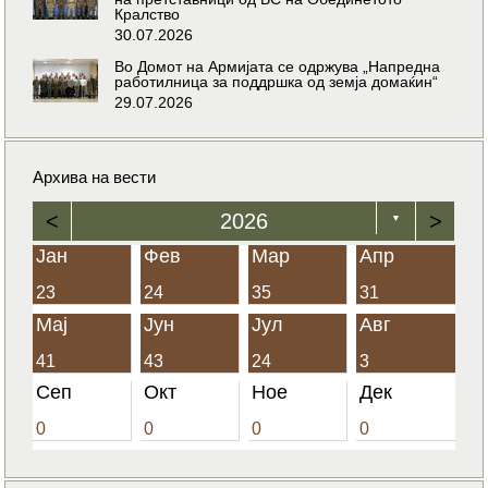
Кралство
30.07.2026
Во Домот на Армијата се одржува „Напредна
работилница за поддршка од земја домаќин“
29.07.2026
Архива на вести
<
2026
>
▼
Јан
Фев
Мар
Апр
23
24
35
31
Мај
Јун
Јул
Авг
41
43
24
3
Сеп
Окт
Ное
Дек
0
0
0
0