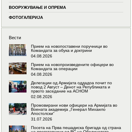
ВООРУЖУВАЊЕ И ОПРЕМА
ФОТОГАЛЕРИЈА
Вести
Прием на новопоставени поручници во
Командата за обука и доктрини
04.08.2026
Прием на новопроизведените офицери во
Командата за операции
04.08.2026
Делегации од Армијата оддадоа почит по
повод 2 Август – Денот на Републиката и
првото заседание на АСНОМ
02.08.2026
Промовирани нови офицери на Армијата во
Воената академија „Генерал Михаило
Апостолски“
31.07.2026
Посета на Прва пешадиска бригада од страна
на претставници од ВС на Обединетото