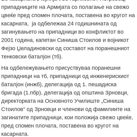
припадниците на Армијата со полагање на свежо
цвеќе пред спомен плочата, поставена во кругот на
касарната, ја одбележаа 24 годишнината од
загинувањето на припадници во конфликтот во
2001 година, капетан Синиша Стоилов и војникот
Фејзо Џеладиновски од составот на поранешниот
тенковски баталјон (тб).
На одбележувањето присуствуваа поранешни
припадници на тб, припадници од инженерискиот
баталјон (инжб), делегација од 1. пешадиска
бригада (1.пбр), делегација од општина Зрновци,
директорката на Основното Училиште „Синиша
Стоилов“ од Зрновци и членови од фамилиите на
загинатите припадници, кои положија свежо цвеќе,
пред спомен плочата, поставена во кругот на
касарната.