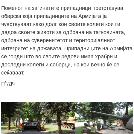
Поменот на загинатите припадници претставува
обврска која припадниците на Армијата ја
чувствуваат како долг кон своите колеги кои ги
дадоа своите животи за одбрана на татковината,
одбрана на суверенитетот и територијалниот
интегритет на државата. Припадниците на Армијата
се горди што во своите редови имаа храбри и
доследни колеги и соборци, на кои вечно ќе се
сеќаваат.
ГЃ/ДЧ