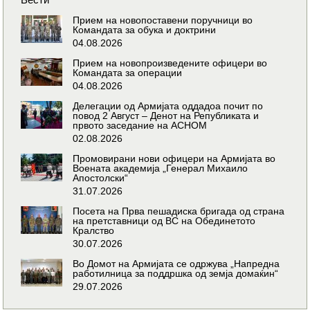
Прием на новопоставени поручници во
Командата за обука и доктрини
04.08.2026
Прием на новопроизведените офицери во
Командата за операции
04.08.2026
Делегации од Армијата оддадоа почит по
повод 2 Август – Денот на Републиката и
првото заседание на АСНОМ
02.08.2026
Промовирани нови офицери на Армијата во
Воената академија „Генерал Михаило
Апостолски“
31.07.2026
Посета на Прва пешадиска бригада од страна
на претставници од ВС на Обединетото
Кралство
30.07.2026
Во Домот на Армијата се одржува „Напредна
работилница за поддршка од земја домаќин“
29.07.2026