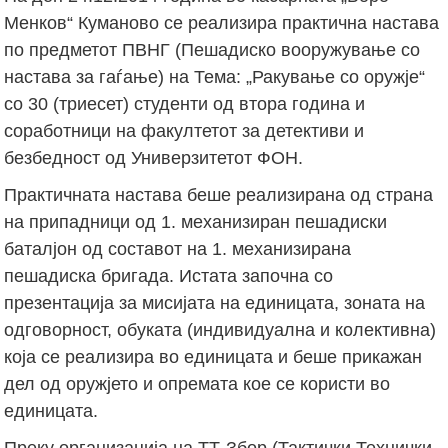
Менков“ Куманово се реализира практична настава
по предметот ПВНГ (Пешадиско вооружување со
настава за гаѓање) на Тема: „Ракување со оружје“
со 30 (триесет) студенти од втора година и
соработници на факултетот за детективи и
безбедност од Универзитетот ФОН.
Практичната настава беше реализирана од страна
на припадници од 1. механизиран пешадиски
баталјон од составот на 1. механизирана
пешадиска бригада. Истата започна со
презентација за мисијата на единицата, зоната на
одговорност, обуката (индивидуална и колективна)
која се реализира во единицата и беше прикажан
дел од оружјето и опремата кое се користи во
единицата.
Преку организација на ТТ-Збор (Тактички Технички