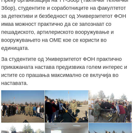
Збор), студентите и соработниците на факултетот
за детективи и безбедност од Универзитетот ФОН
имаа можност практично да се запознаат со
пешадиското, артилериското вооружување и
вооружувањето на ОМЕ кое се користи во
единицата.
За студентите од Универзитетот ФОН практично
прикажаната настава предизвика голем интерес и
истите со прашања максимално се вклучија во
наставата.