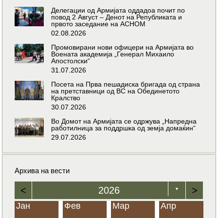
Делегации од Армијата оддадоа почит по
повод 2 Август – Денот на Републиката и
првото заседание на АСНОМ
02.08.2026
Промовирани нови офицери на Армијата во
Воената академија „Генерал Михаило
Апостолски“
31.07.2026
Посета на Прва пешадиска бригада од страна
на претставници од ВС на Обединетото
Кралство
30.07.2026
Во Домот на Армијата се одржува „Напредна
работилница за поддршка од земја домаќин“
29.07.2026
Архива на вести
<
2026
>
▼
Јан
Фев
Мар
Апр