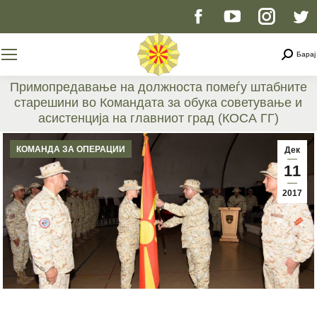
Facebook
YouTube
Instag
T
page
page
page
p
Searc
Барај
opens
opens
opens
o
Примопредавање на должноста помеѓу штабните
старешини во Командата за обука советување и
in
in
in
i
асистенција на главниот град (КОСА ГГ)
You are here:
new
new
new
n
КОМАНДА ЗА ОПЕРАЦИИ
Дек
11
window
window
windo
w
2017