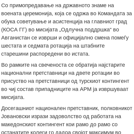
Со примопредавање на државното знаме на
воената церемонија, која се одржа во Командата за
обука советување и асистенција на главниот град
(КОСА ГГ) во мисијата „Одлучна поддршка“ во
Авганистан се изврши и официјално смена помеѓу
шестата и седмата ротација на штабните
старешини распоредени во истата.
Во рамките на свеченоста се обратија најстарите
национални претставници на двете ротации во
присуство на претставници од турскиот контингент
во чиј состав припадниците на АРМ ја извршуваат
мисијата.
Досегашниот национален претставник, полковникот
Јовановски изрази задоволство од работата на
македонскиот контингент кои рамо до рамо со
останатите колеги го дадоа својот максимум во