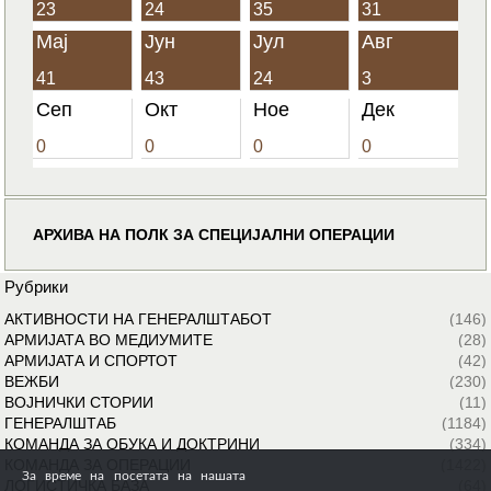
23
24
35
31
Мај
Јун
Јул
Авг
41
43
24
3
Сеп
Окт
Ное
Дек
0
0
0
0
АРХИВА НА ПОЛК ЗА СПЕЦИЈАЛНИ ОПЕРАЦИИ
Рубрики
АКТИВНОСТИ НА ГЕНЕРАЛШТАБОТ
(146)
АРМИЈАТА ВО МЕДИУМИТЕ
(28)
АРМИЈАТА И СПОРТОТ
(42)
ВЕЖБИ
(230)
ВОЈНИЧКИ СТОРИИ
(11)
ГЕНЕРАЛШТАБ
(1184)
КОМАНДА ЗА ОБУКА И ДОКТРИНИ
(334)
КОМАНДА ЗА ОПЕРАЦИИ
(1422)
За време на посетата на нашата
ЛОГИСТИЧКА БАЗА
(64)