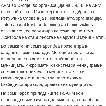
АРМ во Скопје, во организација на Ј-4/ГШ на АРМ,
во соработка со Министерството за одбрана на
Република Словенија и невладината организација
„International trust for demining and mine victims
assistance“ , се реализираше семинар на тема
„Контрола на стабилноста на барутот и муницијата“.
Во рамките на семинарот беа презентирани
следните теми и методи: Методи и постапки за
испитување на хемиската стабилност на
муницијата, Информатички систем за менаџирање
со животниот циклус на муницијата како и
меѓународни стандарди за пиротехничка
безбедност при складирањето на муницијата.
На семинарот, припадниците на АРМ кои
непосредно извршуваат должност од оваа област,
преку активно учество низ презентации и дискусии