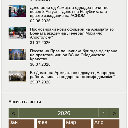
Делегации од Армијата оддадоа почит по
повод 2 Август – Денот на Републиката и
првото заседание на АСНОМ
02.08.2026
Промовирани нови офицери на Армијата во
Воената академија „Генерал Михаило
Апостолски“
31.07.2026
Посета на Прва пешадиска бригада од страна
на претставници од ВС на Обединетото
Кралство
30.07.2026
Во Домот на Армијата се одржува „Напредна
работилница за поддршка од земја домаќин“
29.07.2026
Архива на вести
<
2026
>
▼
Јан
Фев
Мар
Апр