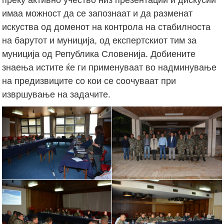
имаа можност да се запознаат и да разменат
искуства од доменот на контрола на стабилноста
на барутот и муниција, од експертскиот тим за
муниција од Република Словенија. Добиените
знаења истите ќе ги применуваат во надминување
на предизвиците со кои се соочуваат при
извршување на задачите.