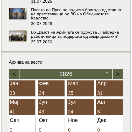
31.07.2026
Посета на Прва пешадиска бригада од страна
на претставници од ВС на Обединетото
Кралство
30.07.2026
Во Домот на Армијата се одржува „Напредна
работилница за поддршка од земја домаќин“
29.07.2026
Архива на вести
<
2026
>
▼
Јан
Фев
Мар
Апр
23
24
35
31
Мај
Јун
Јул
Авг
41
43
24
3
Сеп
Окт
Ное
Дек
0
0
0
0