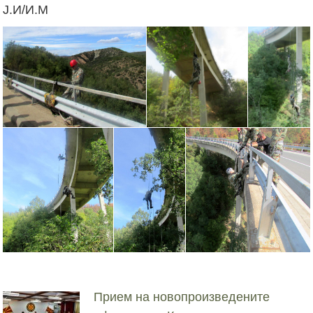
Ј.И/И.М
Прием на новопроизведените