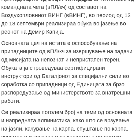
командната чета (вПЛ/кч) од составот на
Воздухопловниот ВИНГ (вВИНГ), во период од 12
до 18 септември реализираа обука во јазење во
реонот на Демир Капија.
Основната цел на истата е оспособување на
припадниците од вПЛ/кч за извршување на задачи
од мисијата на непознат и непристапен терен.
Обуката ја спроведуваа сертифицирани
инструктори од Баталјонот за специјални сили во
соработка со припадници од Единицата за брзо
распоредување од Министерството за внатрешни
работи.
Се реализираа поголем број на теми од основната
и напредната алпинистика, како што се врзување
на јазли, качување на карпа, спуштање по карпа,
спуштање и качување со користење на алатки,