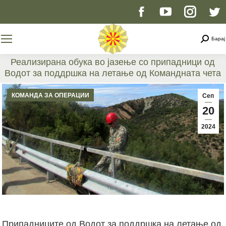
Facebook
YouTube
Instag
T
page
page
page
p
Searc
Барај
opens
opens
opens
o
Реализирана обука во јазење со припадници од
Водот за поддршка на летање од Командната чета
in
in
in
i
You are here:
КОМАНДА ЗА ОПЕРАЦИИ
Сеп
new
new
new
n
20
2024
window
window
windo
w
Припадниците од Водот за поддршка на летање од