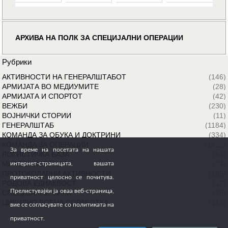
АРХИВА НА ПОЛК ЗА СПЕЦИЈАЛНИ ОПЕРАЦИИ
Рубрики
АКТИВНОСТИ НА ГЕНЕРАЛШТАБОТ
(146)
АРМИЈАТА ВО МЕДИУМИТЕ
(28)
АРМИЈАТА И СПОРТОТ
(42)
ВЕЖБИ
(230)
ВОЈНИЧКИ СТОРИИ
(11)
ГЕНЕРАЛШТАБ
(1184)
КОМАНДА ЗА ОБУКА И ДОКТРИНИ
(334)
КОМАНДА ЗА ОПЕРАЦИИ
(1422)
За време на посетата на нашата
ЛОГИСТИЧКА БАЗА
(64)
МИРОВНИ МИСИИ
(24)
интернет-страницата, вашата
ПРОТОКОЛАРНИ АКТИВНОСТИ
(185)
приватност целосно се почитува.
РОДОВА ЕДНАКВОСТ
(12)
Прелистувајќи ја оваа веб-страница,
СПЕЦИЈАЛНИ СИЛИ
(35)
ЦИВИЛНО ВОЕНА СОРАБОТКА
(113)
вие се согласувате со политиката на
приватност.