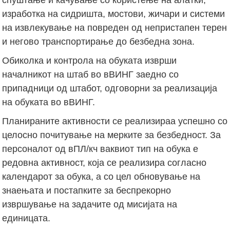
изработка на сидришта, мостови, жичари и системи
на извлекување на повреден од непристапен терен
и негово транспортирање до безбедна зона.
Обиколка и контрола на обуката изврши
началникот на штаб во вВИНГ заедно со
припадници од штабот, одговорни за реализација
на обуката во вВИНГ.
Планираните активности се реализираа успешно со
целосно почитување на мерките за безбедност. За
персоналот од вПЛ/кч ваквиот тип на обука е
редовна активност, која се реализира согласно
календарот за обука, а со цел обновување на
знаењата и постапките за беспрекорно
извршување на задачите од мисијата на
единицата.