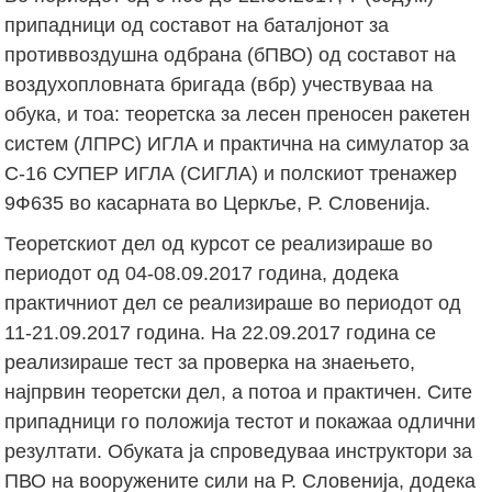
припадници од составот на баталјонот за
противвоздушна одбрана (бПВО) од составот на
воздухопловната бригада (вбр) учествуваа на
обука, и тоа: теоретска за лесен преносен ракетен
систем (ЛПРС) ИГЛА и практична на симулатор за
С-16 СУПЕР ИГЛА (СИГЛА) и полскиот тренажер
9Ф635 во касарната во Церкље, Р. Словенија.
Теоретскиот дел од курсот се реализираше во
периодот од 04-08.09.2017 година, додека
практичниот дел се реализираше во периодот од
11-21.09.2017 година. На 22.09.2017 година се
реализираше тест за проверка на знаењето,
најпрвин теоретски дел, а потоа и практичен. Сите
припадници го положија тестот и покажаа одлични
резултати. Обуката ја спроведуваа инструктори за
ПВО на вооружените сили на Р. Словенија, додека