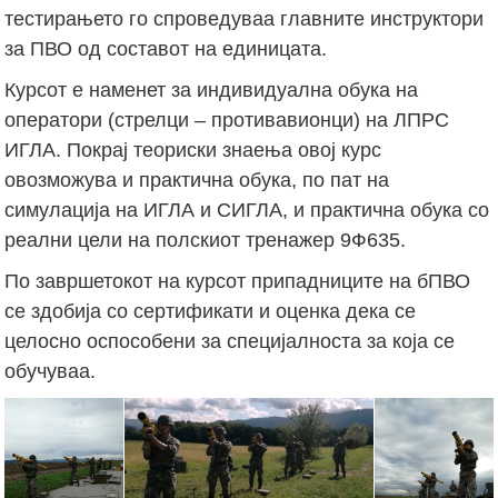
тестирањето го спроведуваа главните инструктори
за ПВО од составот на единицата.
Курсот е наменет за индивидуална обука на
оператори (стрелци – противавионци) на ЛПРС
ИГЛА. Покрај теориски знаења овој курс
овозможува и практична обука, по пат на
симулација на ИГЛА и СИГЛА, и практична обука со
реални цели на полскиот тренажер 9Ф635.
По завршетокот на курсот припадниците на бПВО
се здобија со сертификати и оценка дека се
целосно оспособени за специјалноста за која се
обучуваа.