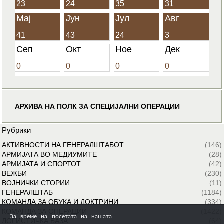
23
24
35
31
Мај
Јун
Јул
Авг
41
43
24
3
Сеп
Окт
Ное
Дек
0
0
0
0
АРХИВА НА ПОЛК ЗА СПЕЦИЈАЛНИ ОПЕРАЦИИ
Рубрики
АКТИВНОСТИ НА ГЕНЕРАЛШТАБОТ
(146)
АРМИЈАТА ВО МЕДИУМИТЕ
(28)
АРМИЈАТА И СПОРТОТ
(42)
ВЕЖБИ
(230)
ВОЈНИЧКИ СТОРИИ
(11)
ГЕНЕРАЛШТАБ
(1184)
КОМАНДА ЗА ОБУКА И ДОКТРИНИ
(334)
КОМАНДА ЗА ОПЕРАЦИИ
(1422)
За време на посетата на нашата
ЛОГИСТИЧКА БАЗА
(64)