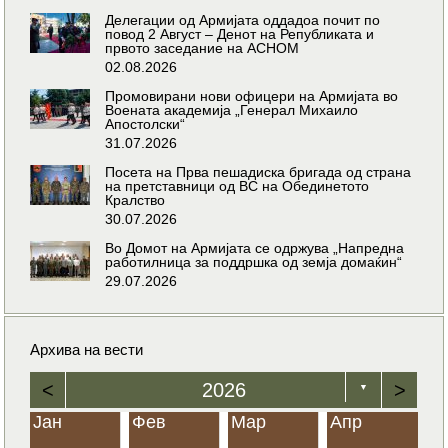
Делегации од Армијата оддадоа почит по
повод 2 Август – Денот на Републиката и
првото заседание на АСНОМ
02.08.2026
Промовирани нови офицери на Армијата во
Воената академија „Генерал Михаило
Апостолски“
31.07.2026
Посета на Прва пешадиска бригада од страна
на претставници од ВС на Обединетото
Кралство
30.07.2026
Во Домот на Армијата се одржува „Напредна
работилница за поддршка од земја домаќин“
29.07.2026
Архива на вести
<
2026
>
▼
Јан
Фев
Мар
Апр