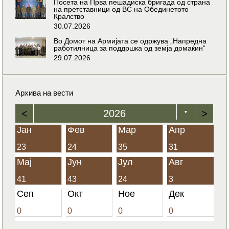
Посета на Прва пешадиска бригада од страна
на претставници од ВС на Обединетото
Кралство
30.07.2026
Во Домот на Армијата се одржува „Напредна
работилница за поддршка од земја домаќин“
29.07.2026
Архива на вести
<
2026
>
▼
Јан
Фев
Мар
Апр
23
24
35
31
Мај
Јун
Јул
Авг
41
43
24
3
Сеп
Окт
Ное
Дек
0
0
0
0