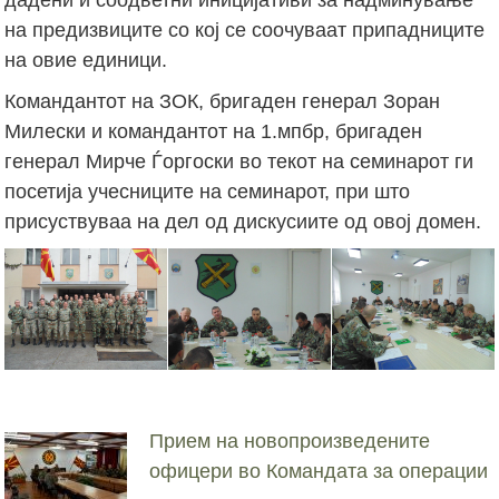
на предизвиците со кој се соочуваат припадниците
на овие единици.
Командантот на ЗОК, бригаден генерал Зоран
Милески и командантот на 1.мпбр, бригаден
генерал Мирче Ѓоргоски во текот на семинарот ги
посетија учесниците на семинарот, при што
присуствуваа на дел од дискусиите од овој домен.
Прием на новопроизведените
офицери во Командата за операции