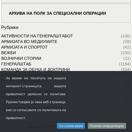
АРХИВА НА ПОЛК ЗА СПЕЦИЈАЛНИ ОПЕРАЦИИ
Рубрики
АКТИВНОСТИ НА ГЕНЕРАЛШТАБОТ
(146)
АРМИЈАТА ВО МЕДИУМИТЕ
(28)
АРМИЈАТА И СПОРТОТ
(42)
ВЕЖБИ
(230)
ВОЈНИЧКИ СТОРИИ
(11)
ГЕНЕРАЛШТАБ
(1184)
КОМАНДА ЗА ОБУКА И ДОКТРИНИ
(334)
КОМАНДА ЗА ОПЕРАЦИИ
(1422)
За време на посетата на нашата
ЛОГИСТИЧКА БАЗА
(64)
МИРОВНИ МИСИИ
(24)
интернет-страницата, вашата
ПРОТОКОЛАРНИ АКТИВНОСТИ
(185)
приватност целосно се почитува.
РОДОВА ЕДНАКВОСТ
(12)
Прелистувајќи ја оваа веб-страница,
СПЕЦИЈАЛНИ СИЛИ
(35)
ЦИВИЛНО ВОЕНА СОРАБОТКА
(113)
вие се согласувате со политиката на
приватност.
Се согласувам
Повеќе информации
mil.mk © 2019 Сите права се задржани