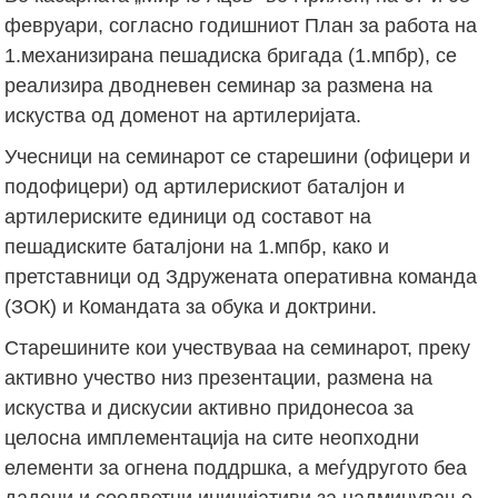
февруари, согласно годишниот План за работа на
1.механизирана пешадиска бригада (1.мпбр), се
реализира дводневен семинар за размена на
искуства од доменот на артилеријата.
Учесници на семинарот се старешини (офицери и
подофицери) од артилерискиот баталјон и
артилериските единици од составот на
пешадиските баталјони на 1.мпбр, како и
претставници од Здружената оперативна команда
(ЗОК) и Командата за обука и доктрини.
Старешините кои учествуваа на семинарот, преку
активно учество низ презентации, размена на
искуства и дискусии активно придонесоа за
целосна имплементација на сите неопходни
елементи за огнена поддршка, а меѓудругото беа
дадени и соодветни иницијативи за надминување