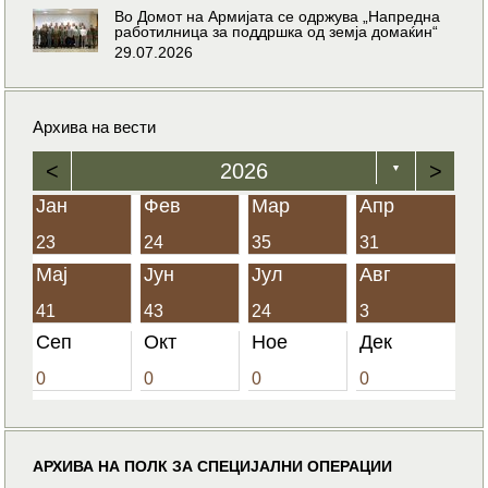
Во Домот на Армијата се одржува „Напредна
работилница за поддршка од земја домаќин“
29.07.2026
Архива на вести
<
2026
>
▼
Јан
Фев
Мар
Апр
23
24
35
31
Мај
Јун
Јул
Авг
41
43
24
3
Сеп
Окт
Ное
Дек
0
0
0
0
АРХИВА НА ПОЛК ЗА СПЕЦИЈАЛНИ ОПЕРАЦИИ