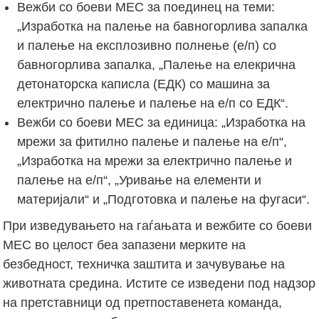
Вежби со боеви МЕС за поединец на теми:
„Изработка на палење на бавногорлива запалка
и палење на експлозивно полнење (е/п) со
бавногорлива запалка, „Палење на елекрична
детонаторска каписла (ЕДК) со машина за
електрично палење и палење на е/п со ЕДК“.
Вежби со боеви МЕС за единица: „Изработка на
мрежи за фитилно палење и палење на е/п“,
„Изработка на мрежи за електрично палење и
палење на е/п“, „Уривање на елементи и
материјали“ и „Подготовка и палење на фугаси“.
При изведувањето на гаѓањата и вежбите со боеви
МЕС во целост беа запазени мерките на
безбедност, техничка заштита и зачувување на
животната средина. Истите се изведени под надзор
на претставници од претпоставенета команда,