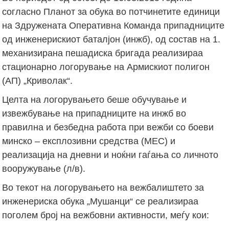
согласно Планот за обука во потчинетите единици
на Здружената Оперативна Команда припадниците
од инженерискиот баталјон (инжб), од состав на 1.
механизирана пешадиска бригада реализираа
стационарно логорување на Армискиот полигон
(АП) „Криволак“.
Целта на логорувањето беше обучување и
извежбување на припадниците на инжб во
правилна и безбедна работа при вежби со боеви
минско – експлозивни средства (МЕС) и
реализација на дневни и ноќни гаѓања со личното
вооружување (л/в).
Во текот на логорувањето на вежбалиштето за
инженериска обука „Мушанци“ се реализираа
поголем број на вежбовни активности, меѓу кои: