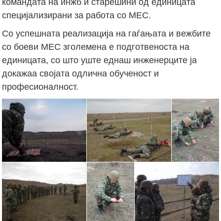
командата на инжб и старешини од единицата
специјализирани за работа со МЕС.
Со успешната реализација на гаѓањата и вежбите
со боеви МЕС зголемена е подготвеноста на
единицата, со што уште еднаш инженерците ја
докажаа својата одлична обученост и
професионалност.