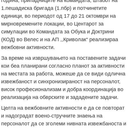
година, припадниците на командата, штабот на
1.пешадиска бригада (1.пбр) и потчинетите
единици, во периодот од 17 до 21 октомври на
мирновремените локации, во Центарот за
симулации во Командата за Обука и Доктрини
(КОД) во Велес и на АП ,,Криволак“ реализираа
вежбовни активности.
За време на извршувањето на поставените задачи
кои беа планирани согласно планот за активности
на местата за работа, можеше да се види одлична
извежбаност и синхронизираност на персоналот,
висок професионализам и добра координација во
реализација на обврските и зададените задачи.
Целта на вежбовните активности е да се повторат
и надоградат воено-стручните знаења на
персоналот да се зголеми нивната извежбаноста и