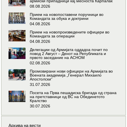
армиски припадници кај месноста Карпалак
08.08.2026
Прием на новопоставени поручници во
Командата за обука и доктрини
04.08.2026
Прием на новопроизведените офицери во
Командата за операции
04.08.2026
Делегации од Армијата оддадоа почит по
повод 2 Август – Денот на Републиката и
првото заседание на АСНОМ
02.08.2026
Промовирани нови офицери на Армијата во
Воената академија „Генерал Михаило
Апостолски“
31.07.2026
Посета на Прва пешадиска бригада од страна
на претставници од ВС на Обединетото
Кралство
30.07.2026
Архива на вести