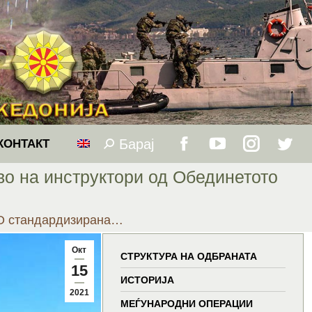
Барај
Search:
КОНТАКТ
Facebook
YouTube
Instagram
Twitt
о на инструктори од Обединетото
page
page
page
page
О стандардизирана…
opens
opens
opens
open
Окт
in
in
in
in
СТРУКТУРА НА ОДБРАНАТА
15
ИСТОРИЈА
new
new
new
new
2021
МЕЃУНАРОДНИ ОПЕРАЦИИ