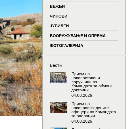
window
window
window
wind
ВЕЖБИ
ЧИНОВИ
ЈУБИЛЕИ
ВООРУЖУВАЊЕ И ОПРЕМА
ФОТОГАЛЕРИЈА
Вести
Прием на
новопоставени
поручници во
Командата за обука и
доктрини
04.08.2026
Прием на
новопроизведените
офицери во Командата
за операции
04.08.2026