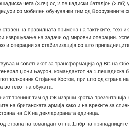
шадиска чета (3.пч) од 2.пешадиски баталјон (2.пб)
едури со мобилен обучувачки тим од Вооружените с
е ставен на правилната примена на тактиките, техник
ри извршување на задачи од мировни операции. Усп
о и операции за стабилизација со што припадниците
твуваа и советникот за трансформација од ВС на Об
 генерал Џони Баурон, командантот на 1.пешадиска б
потполковник Стојанче Костов, при што од страна н
 во текот на обуката.
иот тренинг тим од ОК изврши кратка презентација 
те на британската армија како и на вреќите за спие
страна на ОК на декларираната единица.
 од страна на командантот на 1.пбр на припадниците