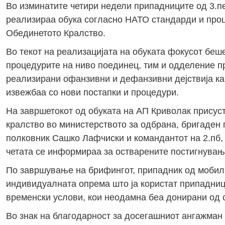
Во изминатите четири недели припадниците од 3.пе
реализираа обука согласно НАТО стандарди и проц
Обединетото Кралство.
Во текот на реализацијата на обуката фокусот беш
процедурите на ниво поединец, тим и одделение п
реализирани офанзивни и дефанзивни дејствија как
извежбаа со нови постапки и процедури.
На завршетокот од обуката на АП Криволак присус
кралство во министерството за одбрана, бригаден
полковник Сашко Лафчиски и командантот на 2.пб, 
четата се информираа за остварените постигнувања
По завршување на брифингот, припадник од мобилн
индивидуалната опрема што ја користат припадници
временски услови, кои неодамна беа донирани од 
Во знак на благодарност за досегашниот ангажман