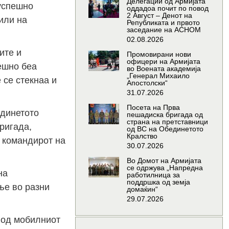
Делегации од Армијата
 успешно
оддадоа почит по повод
2 Август – Денот на
или на
Републиката и првото
заседание на АСНОМ
02.08.2026
ите и
Промовирани нови
офицери на Армијата
ешно беа
во Воената академија
„Генерал Михаило
 се стекнаа и
Апостолски“
31.07.2026
Посета на Прва
единетото
пешадиска бригада од
страна на претставници
ригада,
од ВС на Обединетото
Кралство
а командирот на
30.07.2026
Во Домот на Армијата
се одржува „Напредна
на
работилница за
поддршка од земја
ње во разни
домаќин“
29.07.2026
 од мобилниот