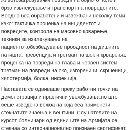
брзо извлекување и транспорт на повредените.
Воедно беа обработени и извежбани неколку теми
како: тактичка проценка на инцидентот и
повредите, контрола на масовно крварење,
техники за извлекување на
пациентот,обезбедување проодност на дишните
патишта, превенција и третман на шок и крварења,
проценка на повреди на глава и нервен систем,
третман на повреди на око, изгореници, скршеници,
хипотермија, болка, инфекција.
Наставата се одвиваше преку работни точки на
демонстрација и практични увежбувања,по што
беше изведена вежба на која беа применети
стекнатите знаења и вештини. Слушателите на
курсот-болничари од единиците на Армијата се
стекнаа со интернационално признаен сертификат,