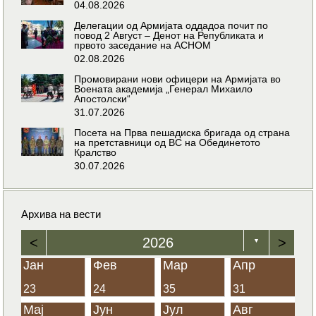
04.08.2026
Делегации од Армијата оддадоа почит по
повод 2 Август – Денот на Републиката и
првото заседание на АСНОМ
02.08.2026
Промовирани нови офицери на Армијата во
Воената академија „Генерал Михаило
Апостолски“
31.07.2026
Посета на Прва пешадиска бригада од страна
на претставници од ВС на Обединетото
Кралство
30.07.2026
Архива на вести
<
2026
>
▼
Јан
Фев
Мар
Апр
23
24
35
31
Мај
Јун
Јул
Авг