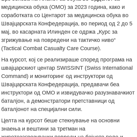
медицинска обука (ОМО) за 2023 година, како и
соработката со Центарот за медицинска обука во
Швајцарската Конфедерација, во период од 2 до 5
мај, во касарната Илинден се одржа „Курс за
згрижување на повредени на тактичко ниво“
(Tactical Combat Casualty Care Course).
На курсот, кој се реализираше според програма на
швајцарскиот центар SWISSINT (Swiss International
Command) и мониторинг од инструктори од
Швајцарската Конфедерација, предавачи беа
инструктори од ОМО и извидувачко разузнавачкиот
баталјон, а демонстратори претставници од
баталјонот на специјални сили.
Целта на курсот беше стекнување на основни
знаења и вештини за третман на
животозагрозувачки повреди на бојното поле и