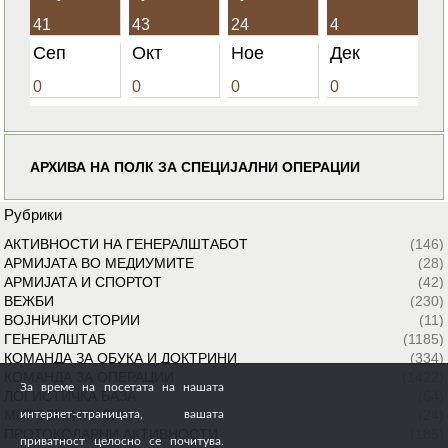
41
43
24
4
Сеп
Окт
Ное
Дек
0
0
0
0
АРХИВА НА ПОЛК ЗА СПЕЦИЈАЛНИ ОПЕРАЦИИ
Рубрики
АКТИВНОСТИ НА ГЕНЕРАЛШТАБОТ
(146)
АРМИЈАТА ВО МЕДИУМИТЕ
(28)
АРМИЈАТА И СПОРТОТ
(42)
ВЕЖБИ
(230)
ВОЈНИЧКИ СТОРИИ
(11)
ГЕНЕРАЛШТАБ
(1185)
КОМАНДА ЗА ОБУКА И ДОКТРИНИ
(334)
КОМАНДА ЗА ОПЕРАЦИИ
(1422)
За време на посетата на нашата
ЛОГИСТИЧКА БАЗА
(64)
МИРОВНИ МИСИИ
(24)
интернет-страницата, вашата
ПРОТОКОЛАРНИ АКТИВНОСТИ
(185)
приватност целосно се почитува.