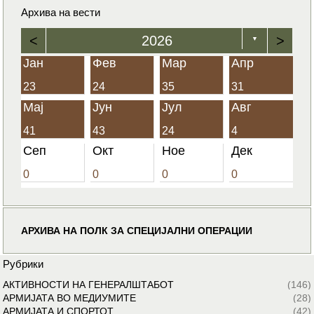
Архива на вести
<
2026
>
▼
Јан
Фев
Мар
Апр
23
24
35
31
Мај
Јун
Јул
Авг
41
43
24
4
Сеп
Окт
Ное
Дек
0
0
0
0
АРХИВА НА ПОЛК ЗА СПЕЦИЈАЛНИ ОПЕРАЦИИ
Рубрики
АКТИВНОСТИ НА ГЕНЕРАЛШТАБОТ
(146)
АРМИЈАТА ВО МЕДИУМИТЕ
(28)
АРМИЈАТА И СПОРТОТ
(42)