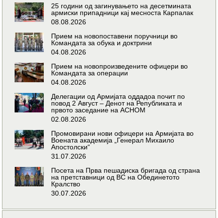
25 години од загинувањето на десетмината
армиски припадници кај месноста Карпалак
08.08.2026
Прием на новопоставени поручници во
Командата за обука и доктрини
04.08.2026
Прием на новопроизведените офицери во
Командата за операции
04.08.2026
Делегации од Армијата оддадоа почит по
повод 2 Август – Денот на Републиката и
првото заседание на АСНОМ
02.08.2026
Промовирани нови офицери на Армијата во
Воената академија „Генерал Михаило
Апостолски“
31.07.2026
Посета на Прва пешадиска бригада од страна
на претставници од ВС на Обединетото
Кралство
30.07.2026