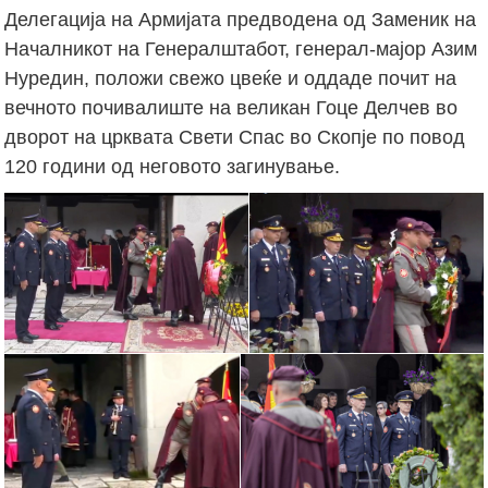
Делегација на Армијата предводена од Заменик на
Началникот на Генералштабот, генерал-мајор Азим
Нуредин, положи свежо цвеќе и оддаде почит на
вечното почивалиште на великан Гоце Делчев во
дворот на црквата Свети Спас во Скопје по повод
120 години од неговото загинување.