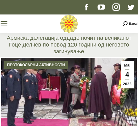
Facebook
YouTube
Instag
T
page
page
page
p
Searc
Барај
opens
opens
opens
o
Армиска делегација оддаде почит на великанот
Гоце Делчев по повод 120 години од неговото
in
in
in
i
загинување
You are here:
new
new
new
n
ПРОТОКОЛАРНИ АКТИВНОСТИ
Мај
4
window
window
windo
w
2023