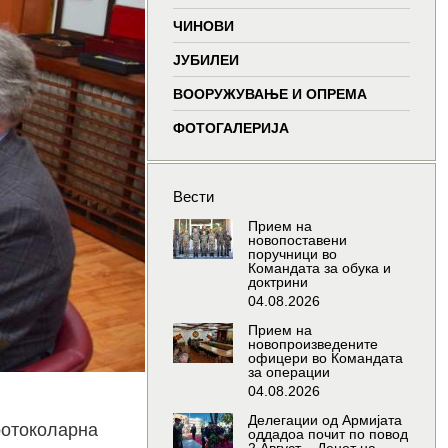
window
window
window
wind
ЧИНОВИ
ЈУБИЛЕИ
ВООРУЖУВАЊЕ И ОПРЕМА
ФОТОГАЛЕРИЈА
Вести
Прием на
новопоставени
поручници во
Командата за обука и
доктрини
04.08.2026
Прием на
новопроизведените
офицери во Командата
за операции
04.08.2026
Делегации од Армијата
ротоколарна
оддадоа почит по повод