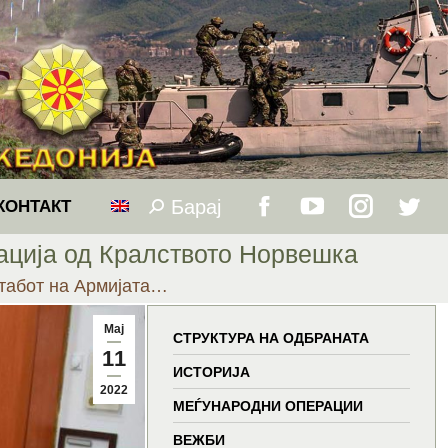
Барај
Search:
КОНТАКТ
Facebook
YouTube
Instagram
Twitt
ација од Кралството Норвешка
page
page
page
page
табот на Армијата…
opens
opens
opens
open
Мај
СТРУКТУРА НА ОДБРАНАТА
11
in
in
in
in
ИСТОРИЈА
2022
МЕЃУНАРОДНИ ОПЕРАЦИИ
new
new
new
new
ВЕЖБИ