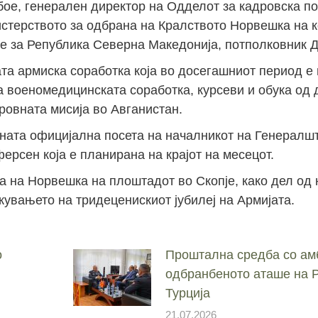
бое, генерален директор на Одделот за кадровска по
стерството за одбрана на Кралството Норвешка на к
е за Република Северна Македонија, потполковник Д
та армиска соработка која во досегашниот период е 
а военомедицинската соработка, курсеви и обука од 
ировната мисија во Авганистан.
јната официјална посета на началникот на Генералш
рсен која е планирана на крајот на месецот.
а на Норвешка на плоштадот во Скопје, како дел од 
увањето на тридеценискиот јубилеј на Армијата.
о
Проштална средба со ам
одбранбеното аташе на 
Турција
21.07.2026