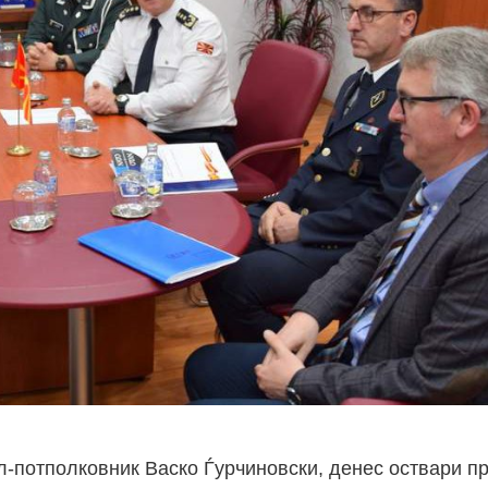
л-потполковник Васко Ѓурчиновски, денес оствари п