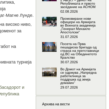
2 Август – Денот на
литика,
Републиката и првото
заседание на АСНОМ
оја
02.08.2026
аг-Магне Лунде.
Промовирани нови
офицери на Армијата
на високо ниво,
во Воената академија
„Генерал Михаило
доменот за
Апостолски“
31.07.2026
Посета на Прва
табот на
пешадиска бригада од
страна на претставници
од ВС на Обединетото
Кралство
нивната турнеја
30.07.2026
Во Домот на Армијата
се одржува „Напредна
работилница за
поддршка од земја
домаќин“
басадорот и
29.07.2026
Република
Архива на вести