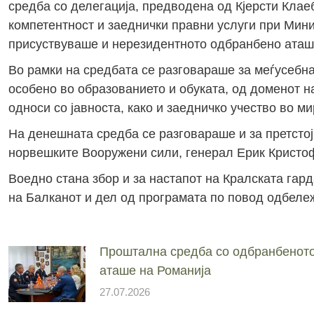
средба со делегација, предводена од Кјерсти Клае
компетентност и заеднички правни услуги при Мини
присуствуваше и нерезидентното одбранбено аташ
Во рамки на средбата се разговараше за меѓусебна
особено во образованието и обуката, од доменот н
односи со јавноста, како и заедничко учество во м
На денешната средба се разговараше и за претсто
норвешките Вооружени сили, генерал Ерик Кристофе
Воедно стана збор и за настапот на Кралската гард
на Балканот и дел од програмата по повод одбележ
Проштална средба со одбранбенот
аташе на Романија
27.07.2026