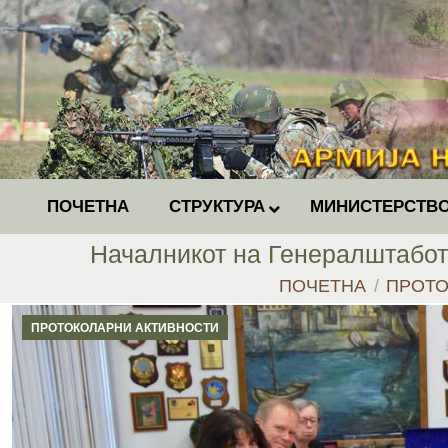
ПОЧЕТНА
СТРУКТУРА
МИНИСТЕРСТВО
Началникот на Генералштабот
You are here:
ПОЧЕТНА
ПРОТО
ПРОТОКОЛАРНИ АКТИВНОСТИ