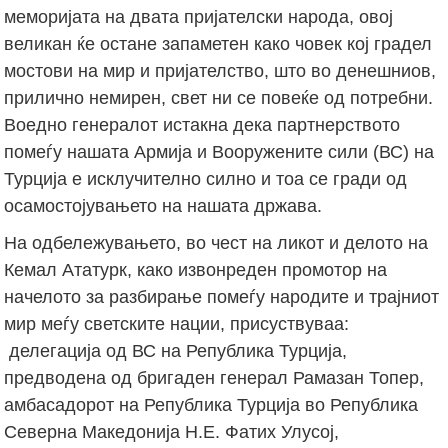
меморијата на двата пријателски народа, овој
великан ќе остане запаметен како човек кој градел
мостови на мир и пријателство, што во денешниов,
прилично немирен, свет ни се повеќе од потребни.
Воедно генералот истакна дека партнерството
помеѓу нашата Армија и Вооружените сили (ВС) на
Турција е исклучително силно и тоа се гради од
осамостојувањето на нашата држава.
На одбележувањето, во чест на ликот и делото на
Кемал Ататурк, како извонреден промотор на
начелото за разбирање помеѓу народите и трајниот
мир меѓу светските нации, присуствуваа:
делегација од ВС на Република Турција,
предводена од бригаден генерал Рамазан Топер,
амбасадорот на Република Турција во Република
Северна Македонија Н.Е. Фатих Улусој,