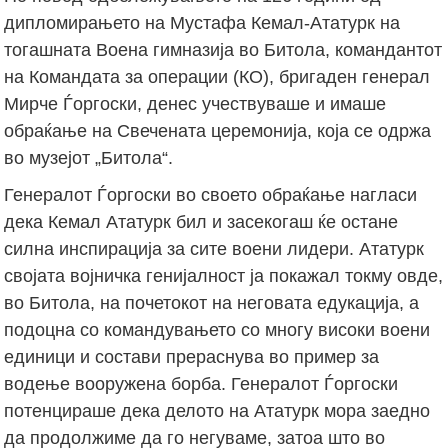
дипломирањето на Мустафа Кемал-Ататурк на
тогашната Воена гимназија во Битола, командантот
на Командата за операции (КО), бригаден генерал
Мирче Ѓоргоски, денес учествуваше и имаше
обраќање на Свечената церемонија, која се одржа
во музејот „Битола“.
Генералот Ѓоргоски во своето обраќање нагласи
дека Кемал Ататурк бил и засекогаш ќе остане
силна инспирација за сите воени лидери. Ататурк
својата војничка генијалност ја покажал токму овде,
во Битола, на почетокот на неговата едукација, а
подоцна со командувањето со многу високи воени
единици и состави прераснува во пример за
водење вооружена борба. Генералот Ѓоргоски
потенцираше дека делото на Ататурк мора заедно
да продолжиме да го негуваме, затоа што во