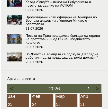
повод 2 Август – Денот на Републиката и
првото заседание на АСНОМ
02.08.2026
Промовирани нови офицери на Армијата во
Воената академија „Генерал Михаило
Апостолски“
31.07.2026
Посета на Прва пешадиска бригада од страна
на претставници од ВС на Обединетото
Кралство
30.07.2026
Во Домот на Армијата се одржува „Напредна
работилница за поддршка од земја домаќин“
29.07.2026
Архива на вести
<
2026
>
▼
Јан
Фев
Мар
Апр
23
24
35
31