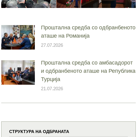
Проштална средба со одбранбеното
аташе на Романија
27.07.2026
Проштална средба со амбасадорот
и одбранбеното аташе на Република
Турција
21.07.2026
СТРУКТУРА НА ОДБРАНАТА