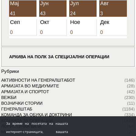
Мај
Јун
Јул
Авг
41
43
24
3
Сеп
Окт
Ное
Дек
0
0
0
0
АРХИВА НА ПОЛК ЗА СПЕЦИЈАЛНИ ОПЕРАЦИИ
Рубрики
АКТИВНОСТИ НА ГЕНЕРАЛШТАБОТ
(146)
АРМИЈАТА ВО МЕДИУМИТЕ
(28)
АРМИЈАТА И СПОРТОТ
(42)
ВЕЖБИ
(230)
ВОЈНИЧКИ СТОРИИ
(11)
ГЕНЕРАЛШТАБ
(1184)
КОМАНДА ЗА ОБУКА И ДОКТРИНИ
(334)
КОМАНДА ЗА ОПЕРАЦИИ
(1422)
За време на посетата на нашата
ЛОГИСТИЧКА БАЗА
(64)
МИРОВНИ МИСИИ
(24)
интернет-страницата, вашата