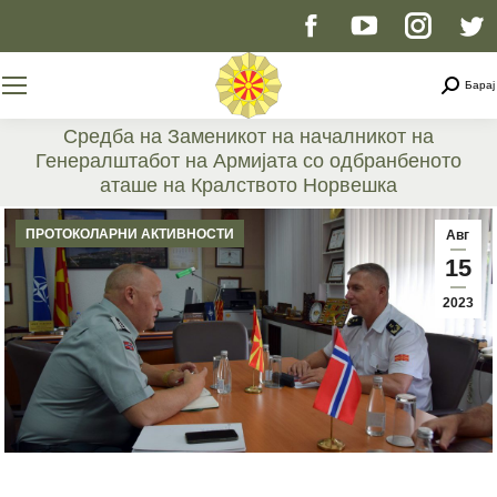
Facebook
YouTube
Instag
T
page
page
page
p
Searc
Барај
opens
opens
opens
o
Средба на Заменикот на началникот на
Генералштабот на Армијата со одбранбеното
in
in
in
i
аташе на Кралството Норвешка
You are here:
new
new
new
n
ПРОТОКОЛАРНИ АКТИВНОСТИ
Авг
15
window
window
windo
w
2023