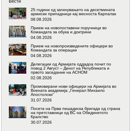
Вести
25 години од загинувањето на десетмината
армиски припадници кај месноста Карпалак
08.08.2026
Прием на новопоставени поручници во
Командата за обука и доктрини
04.08.2026
Прием на новопроизведените офицери во
Командата за операции
04.08.2026
Делегации од Армијата оддадоа почит по
повод 2 Август – Денот на Републиката и
првото заседание на АСНОМ
02.08.2026
Промовирани нови офицери на Армијата во
Воената академија „Генерал Михаило
Апостолски“
31.07.2026
Посета на Прва пешадиска бригада од страна
на претставници од ВС на Обединетото
Кралство
30.07.2026