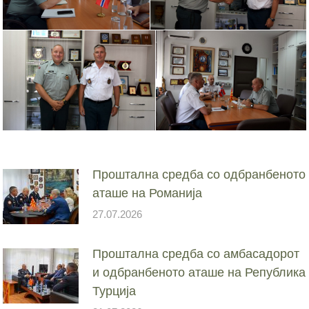
Проштална средба со одбранбеното
аташе на Романија
27.07.2026
Проштална средба со амбасадорот
и одбранбеното аташе на Република
Турција