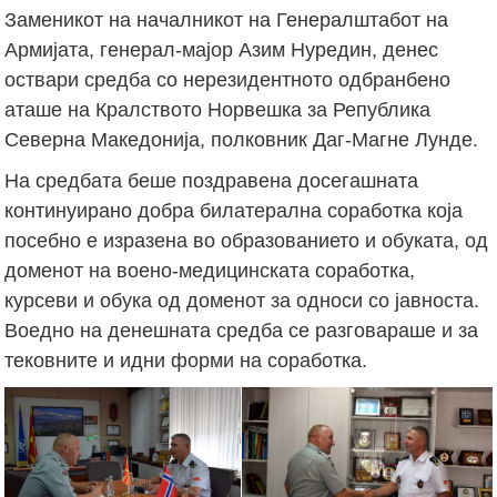
Заменикот на началникот на Генералштабот на
Армијата, генерал-мајор Азим Нуредин, денес
оствари средба со нерезидентното одбранбено
аташе на Кралството Норвешка за Република
Северна Македонија, полковник Даг-Магне Лунде.
На средбата беше поздравена досегашната
континуирано добра билатерална соработка која
посебно е изразена во образованието и обуката, од
доменот на воено-медицинската соработка,
курсеви и обука од доменот за односи со јавноста.
Воедно на денешната средба се разговараше и за
тековните и идни форми на соработка.