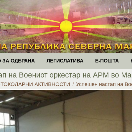
 ЗА ОДБРАНА
ЛЕГИСЛАТИВА
Е-ПОШТА
ап на Воениот оркестар на АРМ во Ма
ТОКОЛАРНИ АКТИВНОСТИ
Успешен настап на В