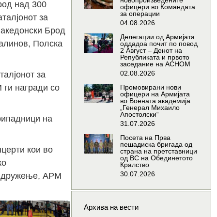
новопроизведените
род над 300
офицери во Командата
за операции
талјонот за
04.08.2026
Македонски Брод
Делегации од Армијата
Халинов, Полска
оддадоа почит по повод
2 Август – Денот на
Републиката и првото
заседание на АСНОМ
02.08.2026
талјонот за
 ги награди со
Промовирани нови
офицери на Армијата
во Воената академија
„Генерал Михаило
Апостолски“
припадници на
31.07.2026
Посета на Прва
пешадиска бригада од
церти кои во
страна на претставници
од ВС на Обединетото
ко
Кралство
30.07.2026
з дружење, АРМ
Архива на вести