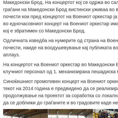
Македонски Брод. На концертот кој се одржа во са
граѓани на Македонски Брод вистински уживаа во в
почести кои пред концертот на Воениот оркестар ј
во едночасовниот концерт на Воениот оркестар има
кој е збратимен со Македонски Брод.
Одличната изведба на нумерите од страна на Воени
почести, наиде на воодушевување кај публиката во
аплауз.
На концертот на Воениот оркестар во Македонски Б
клучниот персонал од 1. механизирана пешадиска 
Синоќешниот промотивен концерт на Воениот оркес
текот на 2014 година е предвидено да се реализир
продолжување на проектот за соработка со локалн
да се доближи до граѓаните и во градовите каде н