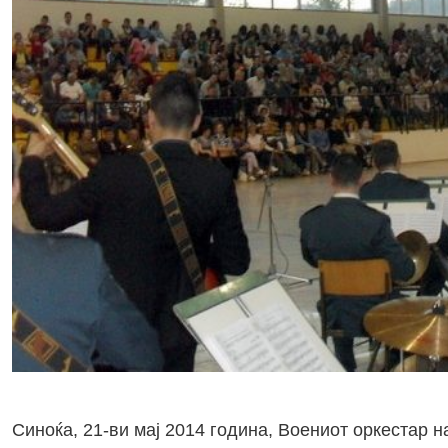
Синоќа, 21-ви мај 2014 година, Воениот оркестар н