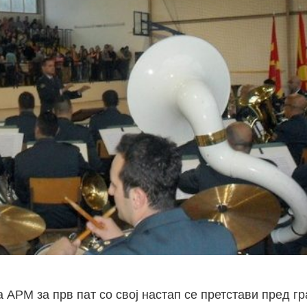
а АРМ за прв пат со свој настап се претстави пред гр