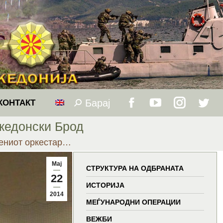
Барај
Search:
КОНТАКТ
Facebook
YouTube
Instagram
Twitt
кедонски Брод
page
page
page
page
оениот оркестар…
opens
opens
opens
open
Мај
СТРУКТУРА НА ОДБРАНАТА
22
in
in
in
in
ИСТОРИЈА
2014
МЕЃУНАРОДНИ ОПЕРАЦИИ
new
new
new
new
ВЕЖБИ