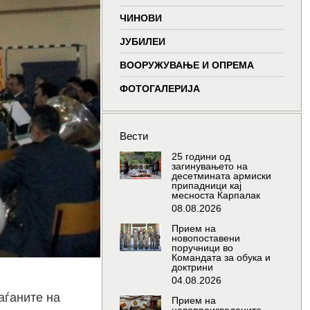
window
window
window
wind
ЧИНОВИ
ЈУБИЛЕИ
ВООРУЖУВАЊЕ И ОПРЕМА
ФОТОГАЛЕРИЈА
Вести
25 години од
загинувањето на
десетмината армиски
припадници кај
месноста Карпалак
08.08.2026
Прием на
новопоставени
поручници во
Командата за обука и
доктрини
04.08.2026
аѓаните на
Прием на