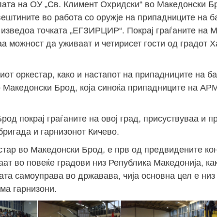
лата на ОУ „Св. Климент Охридски“ во Македонски Б
ештините во работа со оружје на припадниците на ба
а изведоа точката „ЕГЗИРЦИР“. Покрај граѓаните на 
а можност да уживаат и четирисет гости од градот 
от оркестар, како и настапот на припадниците на ба
 Македонски Брод, која синоќа припадниците на АРМ
род покрај граѓаните на овој град, присуствуваа и 
бригада и гарнизонот Кичево.
тар во Македонски Брод, е прв од предвидените кон
аат во повеќе градови низ Република Македонија, ка
ата самоуправа во државава, чија основна цел е ни
ема гарнизони.