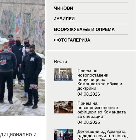
window
window
window
wind
ЧИНОВИ
ЈУБИЛЕИ
ВООРУЖУВАЊЕ И ОПРЕМА
ФОТОГАЛЕРИЈА
Вести
Прием на
новопоставени
поручници во
Командата за обука и
доктрини
04.08.2026
Прием на
новопроизведените
офицери во Командата
за операции
04.08.2026
Делегации од Армијата
радиционално и
оддадоа почит по повод