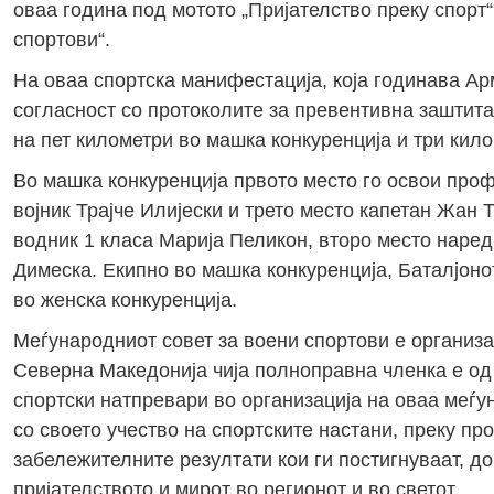
оваа година под мотото „Пријателство преку спорт
спортови“.
На оваа спортска манифестација, која годинава Ар
согласност со протоколите за превентивна заштита
на пет километри во машка конкуренција и три кило
Во машка конкуренција првото место го освои про
војник Трајче Илијески и трето место капетан Жан 
водник 1 класа Марија Пеликон, второ место наред
Димеска. Екипно во машка конкуренција, Баталјонот
во женска конкуренција.
Меѓународниот совет за воени спортови е организ
Северна Македонија чија полноправна членка е од 
спортски натпревари во организација на оваа меѓу
со своето учество на спортските настани, преку пр
забележителните резултати кои ги постигнуваат, д
пријателството и мирот во регионот и во светот.