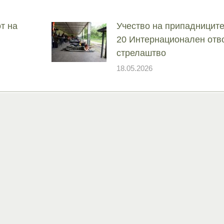
т на
Учество на припадниците
20 Интернационален отв
стрелаштво
18.05.2026