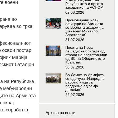
2 Август – Денот на
те воени
Републиката и првото
заседание на АСНОМ
02.08.2026
ирана во
Промовирани нови
офицери на Армијата
аруваа во трка
во Воената академија
„Генерал Михаило
Апостолски“
31.07.2026
офесионалниот
Посета на Прва
о освои постар
пешадиска бригада од
страна на претставници
ојник Марија
од ВС на Обединетото
Кралство
рскиот баталјон
30.07.2026
Во Домот на Армијата
се одржува „Напредна
та на Република
работилница за
поддршка од земја
те меѓународни
домаќин“
29.07.2026
ците на Армијата
покрај
та соработка,
Архива на вести