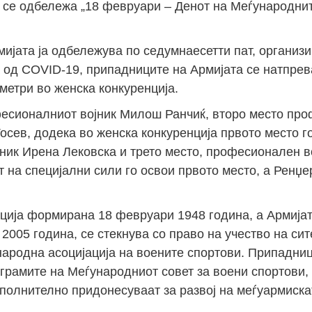
“ се одбележа „18 февруари – Денот на Меѓународни
мијата ја одбележува по седумнаесетти пат, организ
 од COVID-19, припадниците на Армијата се натпрев
метри во женска конкуренција.
фесионалниот војник Милош Ранчиќ, второ место пр
Тосев, додека во женска конкуренција првото место г
ник Ирена Лековска и трето место, професионален в
 на специјални сили го освои првото место, а Ренџе
ација формирана 18 февруари 1948 година, а Армија
2005 година, се стекнува со право на учество на си
народна асоцијација на воените спортови. Припадни
ограмите на Меѓународниот совет за воени спортови, 
ополнително придонесуваат за развој на меѓуармиска