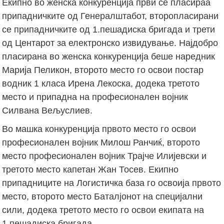
Екипно во женска конкуренција први се пласираа
припадничките од Генералштабот, второпласирани
се припадничките од 1.пешадиска бригада и трети
од Центарот за електронско извидување. Најдобро
пласирана во женска конкуренција беше наредник
Марија Пеликон, второто место го освои постар
водник 1 класа Ирена Лекоска, додека третото
место и припадна на професионален војник
Силвана Вељуслиев.
Во машка конкуренција првото место го освои
професионален војник Милош Ранчиќ, второто
место професионален војник Трајче Илијевски и
третото место капетан Жан Тосев. Екипно
припадниците на Логистичка база го освоија првото
место, второто место Баталјонот на специјални
сили, додека третото место го освои екипата на
1.пешадиска бригада.