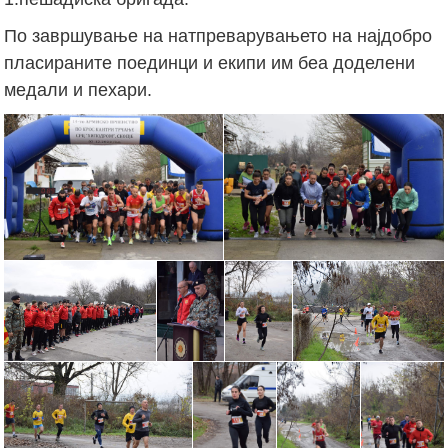
По завршување на натпреварувањето на најдобро
пласираните поединци и екипи им беа доделени
медали и пехари.