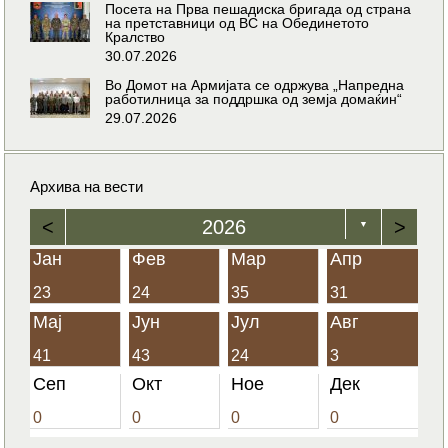
Посета на Прва пешадиска бригада од страна
на претставници од ВС на Обединетото
Кралство
30.07.2026
Во Домот на Армијата се одржува „Напредна
работилница за поддршка од земја домаќин“
29.07.2026
Архива на вести
<
2026
>
▼
Јан
Фев
Мар
Апр
23
24
35
31
Мај
Јун
Јул
Авг
41
43
24
3
Сеп
Окт
Ное
Дек
0
0
0
0