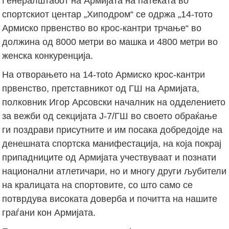
Генералштабот на Армијата на патеката во
спортскиот центар „Хиподром“ се одржа „14-тото
Армиско првенство во крос-кантри трчање“ во
должина од 8000 метри во машка и 4800 метри во
женска конкуренција.
На отворањето на 14-тоto Армискo крос-кантри
првенство, претставникот од ГШ на Армијата,
полковник Игор Арсовски началник на одделението
за вежби од секцијата Ј-7/ГШ во своето обраќање
ги поздрави присутните и им посака добредојде на
денешната спортска манифестација, на која покрај
припадниците од Армијата учествуваат и познати
национални атлетичари, но и многу други љубители
на кралицата на спортовите, со што само се
потврдува високата доверба и почитта на нашите
граѓани кон Армијата.