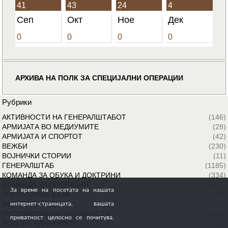
41
43
24
4
Сеп
Окт
Ное
Дек
0
0
0
0
АРХИВА НА ПОЛК ЗА СПЕЦИЈАЛНИ ОПЕРАЦИИ
Рубрики
АКТИВНОСТИ НА ГЕНЕРАЛШТАБОТ
(146)
АРМИЈАТА ВО МЕДИУМИТЕ
(28)
АРМИЈАТА И СПОРТОТ
(42)
ВЕЖБИ
(230)
ВОЈНИЧКИ СТОРИИ
(11)
ГЕНЕРАЛШТАБ
(1185)
КОМАНДА ЗА ОБУКА И ДОКТРИНИ
(334)
КОМАНДА ЗА ОПЕРАЦИИ
(1422)
За време на посетата на нашата
ЛОГИСТИЧКА БАЗА
(64)
МИРОВНИ МИСИИ
(24)
интернет-страницата, вашата
ПРОТОКОЛАРНИ АКТИВНОСТИ
(185)
приватност целосно се почитува.
РОДОВА ЕДНАКВОСТ
(12)