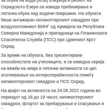
за обука на вода (КОВ) Езерица и реонот на
Охридското Езеро се изведе пребазирање и
летачка обука над водени површини. На обуката
беше ангажиран хеликоптерскиот сквадрон при
воздухопловниот ВИНГ од Армијата на Република
Северна Македонија и припадници на Планинската
Спасителна Служба (ПСС) при Црвениот Крст
Охрид.
За време на обуката, беа презентирани
способностите на учесниците, и се изведоа серија
на вежби на земја и летачки активности со цел
зголемување на интероперабилноста помеѓу
хеликоптерскиот сквадрон и ПСС Охрид.
На крајот на активноста на 24.06.2021 година во
периодот од 16 до 19 часот, хеликоптерскиот
сквадрон, флајтот за пребарување и спасување и