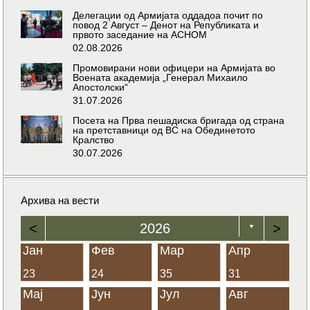
Делегации од Армијата оддадоа почит по
повод 2 Август – Денот на Републиката и
првото заседание на АСНОМ
02.08.2026
Промовирани нови офицери на Армијата во
Воената академија „Генерал Михаило
Апостолски“
31.07.2026
Посета на Прва пешадиска бригада од страна
на претставници од ВС на Обединетото
Кралство
30.07.2026
Архива на вести
<
2026
>
▼
Јан
Фев
Мар
Апр
23
24
35
31
Мај
Јун
Јул
Авг