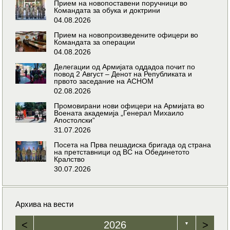
Прием на новопоставени поручници во
Командата за обука и доктрини
04.08.2026
Прием на новопроизведените офицери во
Командата за операции
04.08.2026
Делегации од Армијата оддадоа почит по
повод 2 Август – Денот на Републиката и
првото заседание на АСНОМ
02.08.2026
Промовирани нови офицери на Армијата во
Воената академија „Генерал Михаило
Апостолски“
31.07.2026
Посета на Прва пешадиска бригада од страна
на претставници од ВС на Обединетото
Кралство
30.07.2026
Архива на вести
<
2026
>
▼