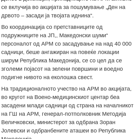
се вклучија во акцијата за пошумување „Ден на
дрвото – засади ја твојата иднина“.
Во координација со претставниците од
подружниците на ЈП,, Македонски шуми“
персоналот од АРМ со засадување на над 40 000
садници, беше ангажиран на повеќе локации
ширум Република Македонија, се со цел да се
зголеми појасот на зелени површини и воедно
подигне нивото на еколошка свест.
На традиционалното учество на АРМ во акцијата,
во кругот на Воено-медицинскиот центар беа
засадени млади садници од страна на началникот
на ГШ на АРМ, генерал-потполковник Методија
Величковски, министерот за одбрана Зоран
Јолевски и одбранбените аташеи во Република
Македонија.