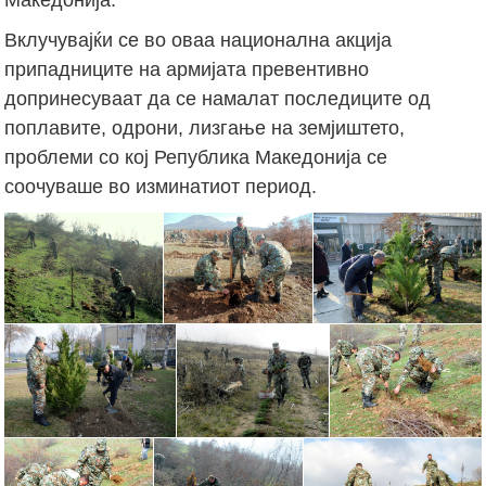
Вклучувајќи се во оваа национална акција
припадниците на армијата превентивно
допринесуваат да се намалат последиците од
поплавите, одрони, лизгање на земјиштето,
проблеми со кој Република Македонија се
соочуваше во изминатиот период.