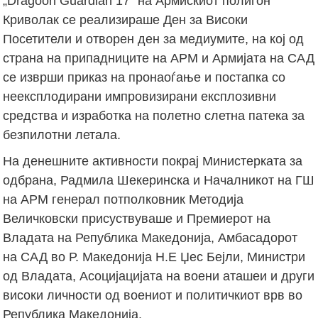
„Dragoon Guardian 17“ на Армискиот полигон
Криволак се реализираше Ден за Високи
Посетители и отворен ден за медиумите, на кој од
страна на припадниците на АРМ и Армијата на САД
се изврши приказ на пронаоѓање и постапка со
неексплодирани импровизирани експлозивни
средства и изработка на полетно слетна патека за
безпилотни летала.
На денешните активности покрај Министерката за
одбрана, Радмила Шекеринска и Началникот на ГШ
на АРМ генерал потполковник Методија
Величковски присуствуваше и Премиерот на
Владата на Република Македонија, Амбасадорот
на САД во Р. Македонија Н.Е Џес Бејли, Министри
од Владата, Асоцијацијата на воени аташеи и други
високи личности од воениот и политичкиот врв во
Република Македонија.