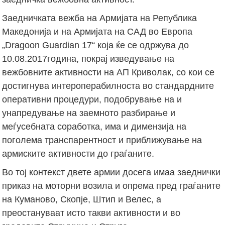
Заедничката вежба на Армијата на Република
Македонија и на Армијата на САД во Европа
„Dragoon Guardian 17“ која ќе се одржува до
10.08.2017година, покрај изведување на
вежбовните активности на АП Криволак, со кои се
достигнува интероперабилноста во стандардните
оперативни процедури, подобрување на и
унапредување на заемното разбирање и
меѓусебната соработка, има и димензија на
поголема транспарентност и приближување на
армиските активности до граѓаните.
Во тој контекст двете армии досега имаа заеднички
приказ на моторни возила и опрема пред граѓаните
на Куманово, Скопје, Штип и Велес, а
преостануваат исто такви активности и во