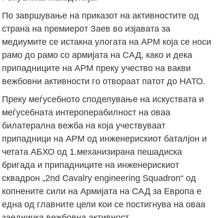
По завршување на приказот на активностите од
страна на премиерот Заев во изјавата за
медиумите се истакна улогата на АРМ која се носи
рамо до рамо со армијата на САД, како и дека
припадниците на АРМ преку учество на вакви
вежбовни активности го отвораат патот до НАТО.
Преку меѓусебното споделување на искуствата и
меѓусебната интероперабилност на оваа
билатерална вежба на која учествуваат
припадници на АРМ од инженерискиот баталјон и
четата АБХО од 1.механизирана пешадиска
бригада и припадниците на инженерискиот
сквадрон „2nd Cavalry engineering Squadron“ од
копнените сили на Армијата на САД за Европа е
една од главните цели кои се постигнува на оваа
заедничка вежбовна активност.