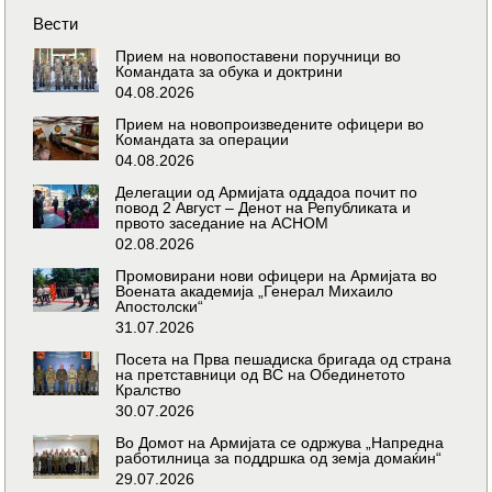
Вести
Прием на новопоставени поручници во
Командата за обука и доктрини
04.08.2026
Прием на новопроизведените офицери во
Командата за операции
04.08.2026
Делегации од Армијата оддадоа почит по
повод 2 Август – Денот на Републиката и
првото заседание на АСНОМ
02.08.2026
Промовирани нови офицери на Армијата во
Воената академија „Генерал Михаило
Апостолски“
31.07.2026
Посета на Прва пешадиска бригада од страна
на претставници од ВС на Обединетото
Кралство
30.07.2026
Во Домот на Армијата се одржува „Напредна
работилница за поддршка од земја домаќин“
29.07.2026