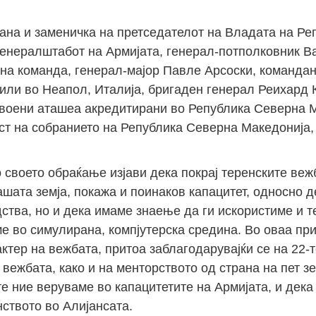
рана и заменичка на претседателот на Владата на Р
енералштабот на Армијата, генерал-потполковник В
на команда, генерал-мајор Павле Арсоски, командант
или во Неапол, Италија, бригаден генерал Реихард 
, воени аташеа акредитирани во Република Северна 
ст на собранието на Република Северна Македонија,
своето обраќање изјави дека покрај теренските вежб
ашата земја, покажа и поинаков капацитет, односно 
тва, но и дека имаме знаење да ги искористиме и т
е во симулирана, компјутерска средина. Во оваа пр
ктер на вежбата, притоа заблагодарувајќи се на 22-
 вежбата, како и на менторството од страна на пет зе
те ние веруваме во капацитетите на Армијата, и дек
нството во Алијансата.