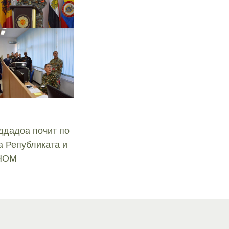
ддадоа почит по
а Републиката и
СНОМ