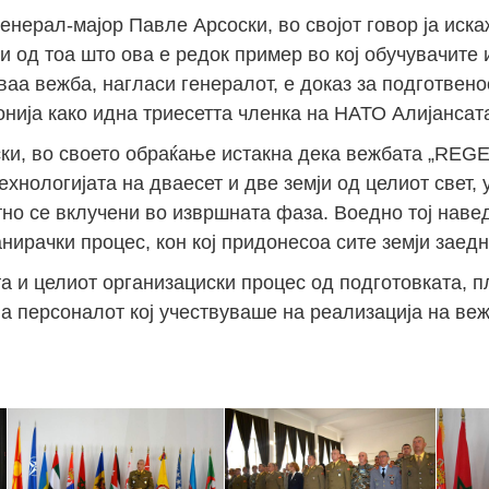
нерал-мајор Павле Арсоски, во својот говор ја иска
и од тоа што ова е редок пример во кој обучувачите 
Јан
Јан
Јан
Јан
Јан
Јан
Јан
Јан
Јан
Јан
Јан
Јан
Јан
ваа вежба, нагласи генералот, е доказ за подготвено
14
7
9
4
11
12
16
9
13
6
16
11
0
ија како идна триесетта членка на НАТО Алијансат
Мај
Мај
Мај
Мај
Мај
Мај
Мај
Мај
Мај
Мај
Мај
Мај
Мај
ски, во своето обраќање истакна дека вежбата „REGE
46
16
28
24
17
12
34
22
37
15
29
41
3
технологијата на дваесет и две земји од целиот свет,
Сеп
Сеп
Сеп
Сеп
Сеп
Сеп
Сеп
Сеп
Сеп
Сеп
Сеп
Сеп
Сеп
тно се вклучени во извршната фаза. Воедно тој наве
27
40
24
19
18
19
38
42
24
21
30
31
15
ирачки процес, кон кој придонесоа сите земји заедн
та и целиот организациски процес од подготовката, 
ија персоналот кој учествуваше на реализација на ве