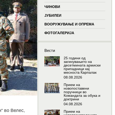
window
window
window
wind
ЧИНОВИ
ЈУБИЛЕИ
ВООРУЖУВАЊЕ И ОПРЕМА
ФОТОГАЛЕРИЈА
Вести
25 години од
загинувањето на
десетмината армиски
припадници кај
месноста Карпалак
08.08.2026
Прием на
новопоставени
поручници во
Командата за обука и
доктрини
04.08.2026
“ во Велес,
Прием на