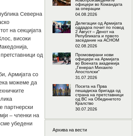
новопроизведените
офицери во Командата
за операции
епублика Северна
04.08.2026
аско
Делегации од Армијата
оддадоа почит по повод
от на секцијата
2 Август – Денот на
Републиката и првото
Клос, високи
заседание на АСНОМ
02.08.2026
Македонија,
 претставници од
Промовирани нови
офицери на Армијата
во Воената академија
„Генерал Михаило
Апостолски“
и, Армијата со
31.07.2026
дека можеме да
Посета на Прва
ехничките
пешадиска бригада од
страна на претставници
илика
од ВС на Обединетото
Кралство
те партнерски
30.07.2026
мји – членки на
а сме убедени
Архива на вести