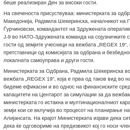
беше реализиран Ден за високи гости.
На свеченоста присуствуваа: министерката за одб
Македонија, Радмила Шекеринска, началникот на Г
Ѓурчиновски, командантот на Здружената оператив
Ј-9 во НАТО-Здружената команда на сојузничките с
гости од земјите учесници на вежбата „REGEX 19“
претставници од комисијата за одбрана и безбедно
локалната самоуправа и други гости.
Министерката за Одбрана, Радмила Шекеринска во 
вежбата „REGEX 19“, која е прва од таков вид во н
бидеме ефикасни и во однос на финансиските средс
капацитети на Центарот за симулации за да вежбам
министерката го истакна и мултинационалниот кара
земји кои се вклучија во процесот на планирање на
Алијансата. На крајот Министерката изјави дека си
дека ќе одговориме на предизвикот кој го носи чле