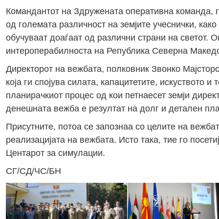
Командантот на Здружената оперативна команда, ге
од големата различност на земјите учеснички, како 
обучуваат доаѓаат од различни страни на светот. О
интероперабилноста на Република Северна Македон
Директорот на вежбата, полковник Звонко Мајстор
која ги спојува силата, капацитетите, искуството и 
планирачкиот процес од кои петнаесет земји дирек
денешната вежба е резултат на долг и детален план
Присутните, потоа се запознаа со целите на вежба
реализацијата на вежбата. Исто така, тие го посет
Центарот за симулации.
СГ/СД/ЧС/БН