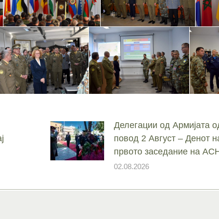
Делегации од Армијата о
ј
повод 2 Август – Денот н
првото заседание на А
02.08.2026