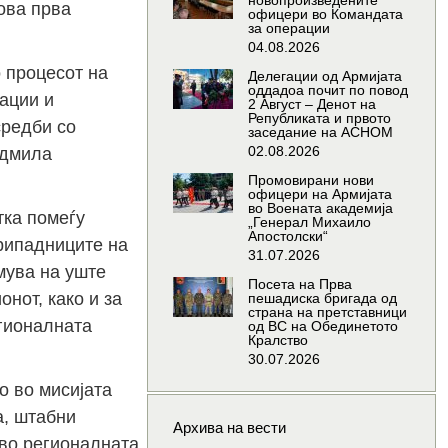
новопроизведените
ова прва
офицери во Командата
за операции
04.08.2026
 процесот на
Делегации од Армијата
оддадоа почит по повод
ации и
2 Август – Денот на
Републиката и првото
средби со
заседание на АСНОМ
02.08.2026
адмила
Промовирани нови
офицери на Армијата
во Воената академија
тка помеѓу
„Генерал Михаило
Апостолски“
припадниците на
31.07.2026
мува на уште
Посета на Прва
нот, како и за
пешадиска бригада од
страна на претставници
гионалната
од ВС на Обединетото
Кралство
30.07.2026
о во мисијата
а, штабни
Архива на вести
 во регионалната