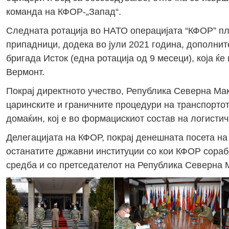
команда на КФОР-„Запад“.
Следната ротација во НАТО операцијата “КФОР” пл
припадници, додека во јули 2021 година, дополни
бригада Исток (една ротација од 9 месеци), која 
Вермонт.
Покрај директното учество, Република Северна Ма
царинските и граничните процедури на транспорто
домаќин, кој е во формацискиот состав на логистич
Делегацијата на КФОР, покрај денешната посета на
останатите државни институции со кои КФОР сораб
средба и со претседателот на Република Северна 