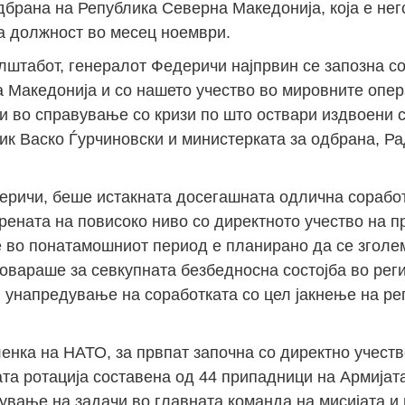
дбрана на Република Северна Македонија, која е нег
а должност во месец ноември.
лштабот, генералот Федеричи најпрвин се запозна со
 Македонија и со нашето учество во мировните опер
и во справување со кризи по што оствари издвоени 
ик Васко Ѓурчиновски и министерката за одбрана, Р
еричи, беше истакната досегашната одлична сорабо
крената на повисоко ниво со директното учество на 
ое во понатамошниот период е планирано да се зголе
овараше за севкупната безбедносна состојба во регио
 унапредување на соработката со цел јакнење на ре
енка на НАТО, за првпат започна со директно учеств
та ротација составена од 44 припадници на Армијат
ување на задачи во главната команда на мисијата и