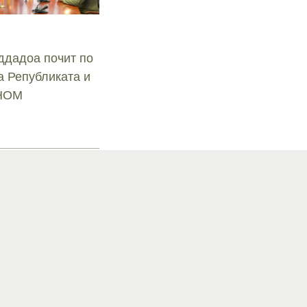
ддадоа почит по
а Републиката и
СНОМ