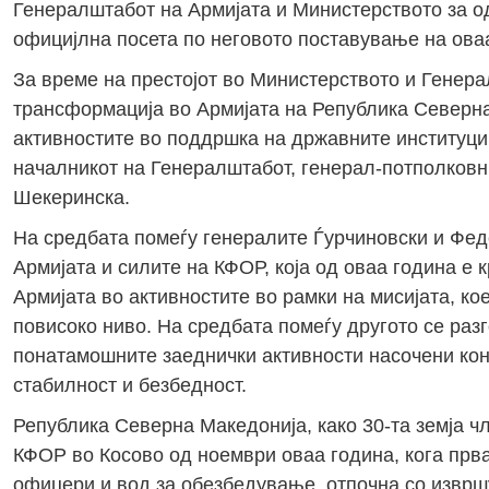
Генералштабот на Армијата и Министерството за о
официјлна посета по неговото поставување на ова
За време на престојот во Министерството и Генера
трансформација во Армијата на Република Северна
активностите во поддршка на државните институци
началникот на Генералштабот, генерал-потполковн
Шекеринска.
На средбата помеѓу генералите Ѓурчиновски и Фед
Армијата и силите на КФОР, која од оваа година е 
Армијата во активностите во рамки на мисијата, к
повисоко ниво. На средбата помеѓу другото се разг
понатамошните заеднички активности насочени кон
стабилност и безбедност.
Република Северна Македонија, како 30-та земја чл
КФОР во Косово од ноември оваа година, кога прва
офицери и вод за обезбедување, отпочна со изврш