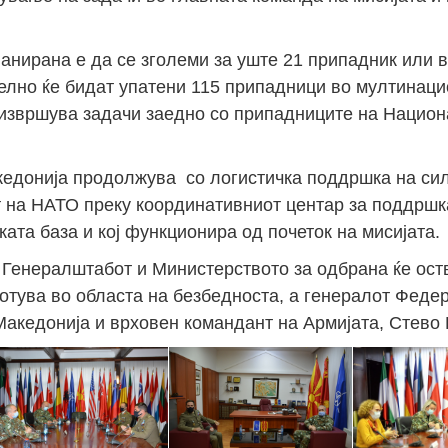
Јан
Јан
Јан
Јан
Јан
Јан
Јан
Јан
Јан
Јан
Јан
Јан
Јан
анирана е да се зголеми за уште 21 припадник или в
телно ќе бидат упатени 115 припадници во мултинац
14
7
9
4
11
12
16
9
13
6
16
11
0
Мај
Мај
Мај
Мај
Мај
Мај
Мај
Мај
Мај
Мај
Мај
Мај
Мај
ќе извршува задачи заедно со припадниците на Нацио
46
16
28
24
17
12
34
22
37
15
29
41
3
Сеп
Сеп
Сеп
Сеп
Сеп
Сеп
Сеп
Сеп
Сеп
Сеп
Сеп
Сеп
Сеп
кедонија продолжува со логистичка поддршка на си
т на НАТО преку координативниот центар за поддршка
27
40
24
19
18
19
38
42
24
21
30
31
15
ката база и кој функционира од почеток на мисијата.
 Генералштабот и Министерството за одбрана ќе ост
отува во областа на безбедноста, а генералот Федер
Македонија и врховен командант на Армијата, Стево