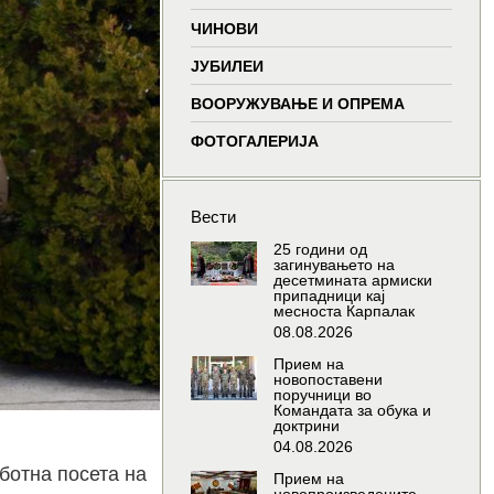
window
window
window
window
ЧИНОВИ
ЈУБИЛЕИ
ВООРУЖУВАЊЕ И ОПРЕМА
ФОТОГАЛЕРИЈА
Вести
25 години од
загинувањето на
десетмината армиски
припадници кај
месноста Карпалак
08.08.2026
Прием на
новопоставени
поручници во
Командата за обука и
доктрини
04.08.2026
ботна посета на
Прием на