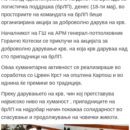
логистичка поддршка (брЛП), денес (18-ти мај), во
просториите на командата на брЛП беше
организирана акција за доброволно дарува на крв.
Началникот на ГШ на АРМ генерал-потполковник
Горанчо Котески се приклучи на акцијата за
доброволно дарување крв, на која крв даруваа над
сто припадници на брЛП.
Оваа хуманитарна активност се реализираше во
соработка со Црвен Крст на општина Карпош и во
иднина ќе премине во традиција.
Преку дарувањето на крв, чин кој претставува
највисоко ниво на хуманост , припадниците на
брЛП на најдобар начин покажаа солидарност во
спасување и продолжување на човечки животи.