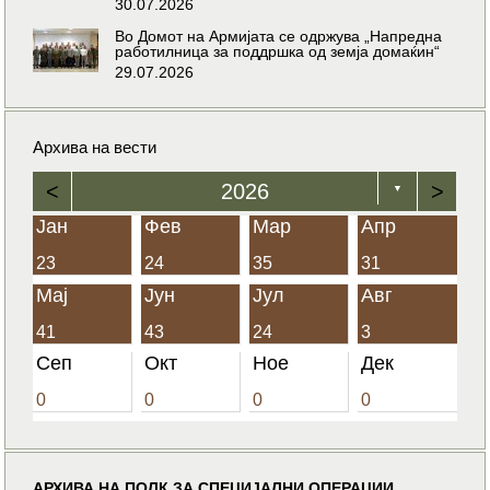
30.07.2026
Во Домот на Армијата се одржува „Напредна
работилница за поддршка од земја домаќин“
29.07.2026
Архива на вести
<
2026
>
▼
Јан
Фев
Мар
Апр
23
24
35
31
Мај
Јун
Јул
Авг
41
43
24
3
Сеп
Окт
Ное
Дек
0
0
0
0
АРХИВА НА ПОЛК ЗА СПЕЦИЈАЛНИ ОПЕРАЦИИ