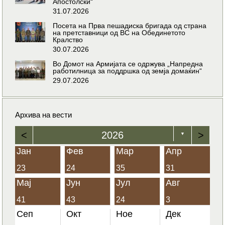
Апостолски“
31.07.2026
Посета на Прва пешадиска бригада од страна
на претставници од ВС на Обединетото
Кралство
30.07.2026
Во Домот на Армијата се одржува „Напредна
работилница за поддршка од земја домаќин“
29.07.2026
Архива на вести
<
2026
>
▼
Јан
Фев
Мар
Апр
23
24
35
31
Мај
Јун
Јул
Авг
41
43
24
3
Сеп
Окт
Ное
Дек