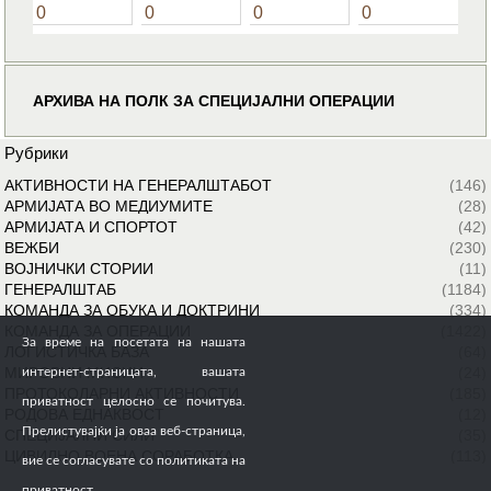
0
0
0
0
АРХИВА НА ПОЛК ЗА СПЕЦИЈАЛНИ ОПЕРАЦИИ
Рубрики
АКТИВНОСТИ НА ГЕНЕРАЛШТАБОТ
(146)
АРМИЈАТА ВО МЕДИУМИТЕ
(28)
АРМИЈАТА И СПОРТОТ
(42)
ВЕЖБИ
(230)
ВОЈНИЧКИ СТОРИИ
(11)
ГЕНЕРАЛШТАБ
(1184)
КОМАНДА ЗА ОБУКА И ДОКТРИНИ
(334)
КОМАНДА ЗА ОПЕРАЦИИ
(1422)
За време на посетата на нашата
ЛОГИСТИЧКА БАЗА
(64)
МИРОВНИ МИСИИ
(24)
интернет-страницата, вашата
ПРОТОКОЛАРНИ АКТИВНОСТИ
(185)
приватност целосно се почитува.
РОДОВА ЕДНАКВОСТ
(12)
Прелистувајќи ја оваа веб-страница,
СПЕЦИЈАЛНИ СИЛИ
(35)
ЦИВИЛНО ВОЕНА СОРАБОТКА
(113)
вие се согласувате со политиката на
приватност.