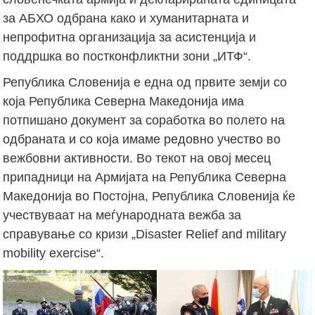
за АБХО одбрана како и хуманитарната и
непрофитна организација за асистенција и
поддршка во постконфликтни зони „ИТФ“.
Република Словенија е една од првите земји со
која Република Северна Македонија има
потпишано документ за соработка во полето на
одбраната и со која имаме редовно учество во
вежбовни активности. Во текот на овој месец
припадници на Армијата на Република Северна
Македонија во Постојна, Република Словенија ќе
учествуваат на меѓународната вежба за
справување со кризи „Disaster Relief and military
mobility exercise“.