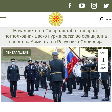
Facebook
YouTube
Instag
T
page
page
page
p
Searc
Барај
opens
opens
opens
o
Началникот на Генералштабот, генерал-
потполковник Васко Ѓурчиновски во официјална
in
in
in
i
посета на Армијата на Република Словенија
You are here:
new
new
new
n
ГЕНЕРАЛШТАБ
Окт
1
window
window
windo
w
2021