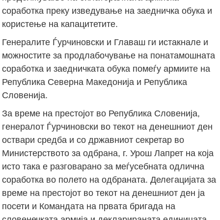
соработка преку изведување на заедничка обука и
користење на капацитетите.
Генералите Ѓурчиновски и Главаш ги истакнале и
можностите за продлабочување на понатамошната
соработка и заедничката обука помеѓу армиите на
Република Северна Македонија и Република
Словенија.
За време на престојот во Република Словенија,
генералот Ѓурчиновски во текот на денешниот ден
оствари средба и со државниот секретар во
Министерството за одбрана, г. Урош Лапрет на која
исто така е разговарано за меѓусебната одлична
соработка во полето на одбраната. Делегацијата за
време на престојот во текот на денешниот ден ја
посети и Командата на првата бригада на
словенечката армија и декларираната единицата