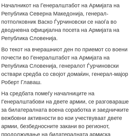
Началникот на Генералштабот на Армијата на
Република Северна Македонија, генерал-
потполковник Васко Ѓурчиновски се наоѓа во
дводневна официјална посета на Армијата на
Република Словенија.
Во текот на вчерашниот ден по приемот со воени
почести во Генералштабот на Армијата на
Република Словенија, генералот Ѓурчиновски
оствари средба со својот домаќин, генерал-мајор
Роберт Главаш.
На средбата помеѓу началниците на
Генералштабови на двете армии, се разговараше
за билатералната воена соработка и заедничките
вежбовни активности во кои учествуваат двете
армии, безбедносните закани во регионот,
продолжување на билатералната армиска