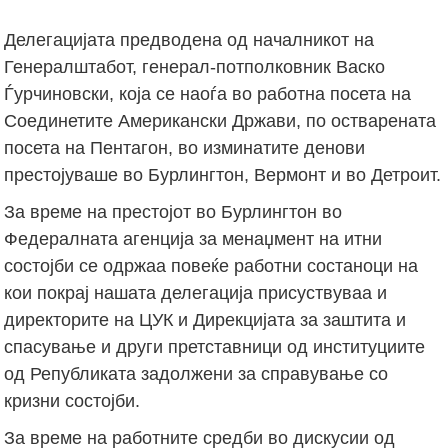
Делегацијата предводена од началникот на
Генералштабот, генерал-потполковник Васко
Ѓурчиновски, која се наоѓа во работна посета на
Соединетите Американски Држави, по остварената
посета на Пентагон, во изминатите денови
престојуваше во Бурлингтон, Вермонт и во Детроит.
За време на престојот во Бурлингтон во
Федералната агенција за менаџмент на итни
состојби се одржаа повеќе работни состаноци на
кои покрај нашата делегација присуствуваа и
директорите на ЦУК и Дирекцијата за заштита и
спасување и други претставници од институциите
од Републиката задолжени за справување со
кризни состојби.
За време на работните средби во дискусии од