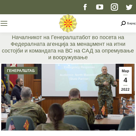
Facebook
YouTube
Instag
T
page
page
page
p
Searc
Барај
opens
opens
opens
o
Началникот на Генералштабот во посета на
Федералната агенција за менаџмент на итни
in
in
in
i
состојби и командата на ВС на САД за опремување
и вооружување
new
new
new
n
You are here:
ГЕНЕРАЛШТАБ
Мар
window
window
windo
w
4
2022