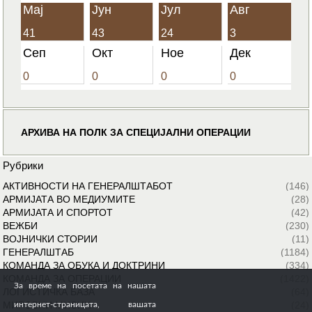
Мај
Јун
Јул
Авг
41
43
24
3
Сеп
Окт
Ное
Дек
0
0
0
0
АРХИВА НА ПОЛК ЗА СПЕЦИЈАЛНИ ОПЕРАЦИИ
Рубрики
АКТИВНОСТИ НА ГЕНЕРАЛШТАБОТ
(146)
АРМИЈАТА ВО МЕДИУМИТЕ
(28)
АРМИЈАТА И СПОРТОТ
(42)
ВЕЖБИ
(230)
ВОЈНИЧКИ СТОРИИ
(11)
ГЕНЕРАЛШТАБ
(1184)
КОМАНДА ЗА ОБУКА И ДОКТРИНИ
(334)
КОМАНДА ЗА ОПЕРАЦИИ
(1422)
За време на посетата на нашата
ЛОГИСТИЧКА БАЗА
(64)
МИРОВНИ МИСИИ
(24)
интернет-страницата, вашата