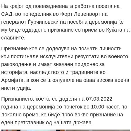
На крајот од повеќедневната работна посета на
САД, во понеделник во Форт Левенворт на
генералот Ѓурчиновски на посебна церемонија ќе
му биде оддадено признание со прием во Куќата на
славните.
Признание кое се доделува на познати личности
кои постигнале исклучителни резултати во военото
раководење и имаат значаен придонес за
историјата, наследството и традициите во
Армијата, а кои се школувале на оваа висока воена
институција.
Признанието, кое ќе се додели на 07.03.2022
година на церемонија со почеток во 10.00 часот, по
локално време, ќе биде прво вакво признание на
еден претставник од нашата држава.