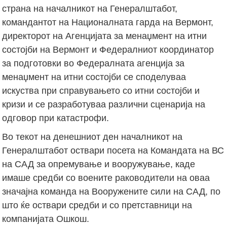
страна на началникот на Генералштабот,
командантот на Националната гарда на Вермонт,
директорот на Агенцијата за менаџмент на итни
состојби на Вермонт и Федералниот координатор
за подготовки во Федералната агенција за
менаџмент на итни состојби се споделуваа
искуства при справувањето со итни состојби и
кризи и се разработуваа различни сценарија на
одговор при катастрофи.
Во текот на денешниот ден началникот на
Генералштабот оствари посета на Командата на ВС
на САД за опремување и вооружување, каде
имаше средби со воените раководители на оваа
значајна команда на Вооружените сили на САД, по
што ќе оствари средби и со претставници на
компанијата Ошкош.