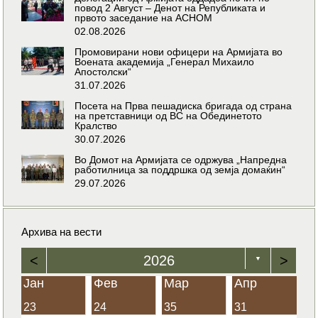
повод 2 Август – Денот на Републиката и
првото заседание на АСНОМ
02.08.2026
Промовирани нови офицери на Армијата во
Воената академија „Генерал Михаило
Апостолски“
31.07.2026
Посета на Прва пешадиска бригада од страна
на претставници од ВС на Обединетото
Кралство
30.07.2026
Во Домот на Армијата се одржува „Напредна
работилница за поддршка од земја домаќин“
29.07.2026
Архива на вести
<
2026
>
▼
Јан
Фев
Мар
Апр
23
24
35
31