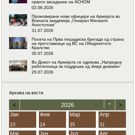
првото заседание на АСНОМ
02.08.2026
Промовирани нови офицери на Армијата во
Воената академија „Генерал Михаило
Апостолски“
31.07.2026
Посета на Прва пешадиска бригада од страна
на претставници од ВС на Обединетото
Кралство
30.07.2026
Во Домот на Армијата се одржува „Напредна
работилница за поддршка од земја домаќин“
29.07.2026
Архива на вести
<
2026
>
▼
Јан
Фев
Мар
Апр
23
24
35
31
Мај
Јун
Јул
Авг