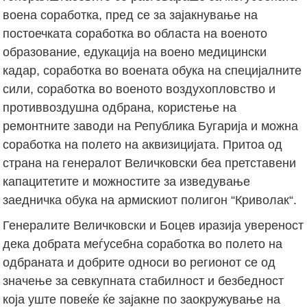
воена соработка, пред се за зајакнување на
постоечката соработка во областа на военото
образование, едукација на воено медицински
кадар, соработка во воената обука на специјалните
сили, соработка во военото воздухопловство и
противвоздушна одбрана, користење на
ремонтните заводи на Република Бугарија и можна
соработка на полето на аквизицијата. Притоа од
страна на генералот Величковски беа претставени
капацитетите и можностите за изведување
заедничка обука на армискиот полигон “Криволак“.
Генералите Величковски и Боцев иразија увереност
дека добрата меѓусебна соработка во полето на
одбраната и добрите односи во регионот се од
значење за севкупната стабилност и безбедност
која уште повеќе ќе зајакне по заокружување на