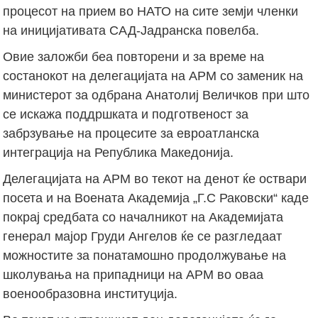
процесот на прием во НАТО на сите земји членки
на иницијативата САД-Јадранска повелба.
Овие заложби беа повторени и за време на
состанокот на делегацијата на АРМ со заменик на
министерот за одбрана Анатолиј Величков при што
се искажа поддршката и подготвеност за
забрзување на процесите за евроатланска
интеграција на Република Македонија.
Делегацијата на АРМ во текот на денот ќе оствари
посета и на Воената Академија „Г.С Раковски“ каде
покрај средбата со началникот на Академијата
генерал мајор Груди Ангелов ќе се разгледаат
можностите за понатамошно продолжување на
школувања на припадници на АРМ во оваа
военообразовна институција.