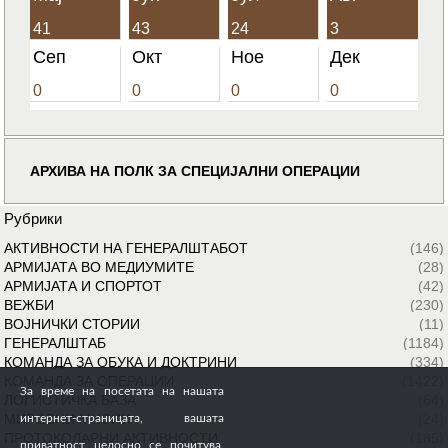
41
43
24
3
Сеп
Окт
Ное
Дек
0
0
0
0
АРХИВА НА ПОЛК ЗА СПЕЦИЈАЛНИ ОПЕРАЦИИ
Рубрики
АКТИВНОСТИ НА ГЕНЕРАЛШТАБОТ
(146)
АРМИЈАТА ВО МЕДИУМИТЕ
(28)
АРМИЈАТА И СПОРТОТ
(42)
ВЕЖБИ
(230)
ВОЈНИЧКИ СТОРИИ
(11)
ГЕНЕРАЛШТАБ
(1184)
КОМАНДА ЗА ОБУКА И ДОКТРИНИ
(334)
КОМАНДА ЗА ОПЕРАЦИИ
(1422)
За време на посетата на нашата
ЛОГИСТИЧКА БАЗА
(64)
МИРОВНИ МИСИИ
(24)
интернет-страницата, вашата
ПРОТОКОЛАРНИ АКТИВНОСТИ
(185)
приватност целосно се почитува.