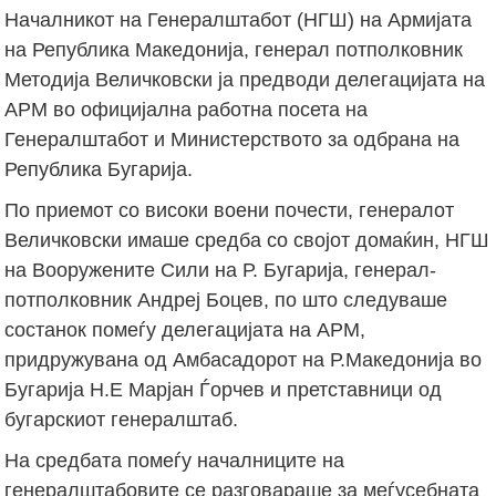
Началникот на Генералштабот (НГШ) на Армијата
на Република Македонија, генерал потполковник
Методија Величковски ја предводи делегацијата на
АРМ во официјална работна посета на
Генералштабот и Mинистерството за одбрана на
Република Бугарија.
По приемот со високи воени почести, генералот
Величковски имаше средба со својот домаќин, НГШ
на Вооружените Сили на Р. Бугарија, генерал-
потполковник Андреј Боцев, по што следуваше
состанок помеѓу делегацијата на АРМ,
придружувана од Амбасадорот на Р.Македонија во
Бугарија Н.Е Марјан Ѓорчев и претставници од
бугарскиот генералштаб.
На средбата помеѓу началниците на
генералштабовите се разговараше за меѓусебната