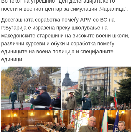
Во текот на утрешниот ден делегацијата ќе го
посети и воениот центар за симулации „Чаралица“.
Досегашната соработка помеѓу АРМ со ВС на
Р.Бугарија е изразена преку школување на
македонските старешини на високите воени школи,
различни курсеви и обуки и соработка помеѓу
единиците на воена полиција и специјалните
единици.