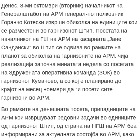
Денес, 8-ми октомври (вторник) началникот на
Генералштабот на АРМ генерал-потполковник
Горанчо Котески изврши обиколка на единиците кои
се разместени во гарнизонот Штип. Посетата на
началникот на ГШ на АРМ на касарната „Јане
Сандански“ во Штип се одвива во рамките на
планот за обиколка на гарнизоните на АРМ, чија
реализација започна минатата недела со посетата
на Здружената оперативна команда (ЗОК) во
гарнизонот Куманово, а со кој е планирано до
крајот на месец ноември да ги посети сите
гарнизони во АРМ.
Во рамките на денешната посета, припадниците на
АРМ кои извршуваат редовни задачи во единиците
од гарнизонот Штип, од страна на НГШ на АРМ беа
информирани за актуелната состојба во АРМ, како