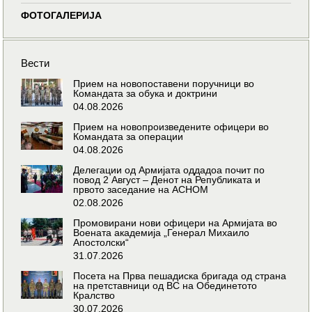
ФОТОГАЛЕРИЈА
Вести
Прием на новопоставени поручници во
Командата за обука и доктрини
04.08.2026
Прием на новопроизведените офицери во
Командата за операции
04.08.2026
Делегации од Армијата оддадоа почит по
повод 2 Август – Денот на Републиката и
првото заседание на АСНОМ
02.08.2026
Промовирани нови офицери на Армијата во
Воената академија „Генерал Михаило
Апостолски“
31.07.2026
Посета на Прва пешадиска бригада од страна
на претставници од ВС на Обединетото
Кралство
30.07.2026