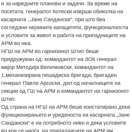
и за наредните планови и задачи. За време на
посетата, генералот Котески изврши обиколка на
касарната ,,Јане Сандански“, при што беа
согледани нејзините капацитети, функционалноста
и условите за живот и работа на припадниците на
АРМ во неа.
НГШ на АРМ во гарнизонот Штип беше
придружуван од: командантот на ЗОК генерал
мајор Методија Величковски, командантот на
1.механизирана пешадиска бригада, бригаден
генерал Павле Арсоски, дел од началниците на
секции од ГШ на АРМ и командантот на гарнизонот
Штип.
Од страна на НГШ на АРМ беше констатирано дека
функционирањето и уреденоста на касарната „Јане
Сандански“ е на потребното ниво и дека условите
во кои се наоѓа, на припадниците на АРМ им