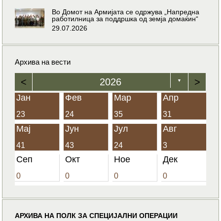
Во Домот на Армијата се одржува „Напредна
работилница за поддршка од земја домаќин“
29.07.2026
Архива на вести
<
2026
>
▼
Јан
Фев
Мар
Апр
23
24
35
31
Мај
Јун
Јул
Авг
41
43
24
3
Сеп
Окт
Ное
Дек
0
0
0
0
АРХИВА НА ПОЛК ЗА СПЕЦИЈАЛНИ ОПЕРАЦИИ