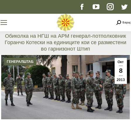
Facebook
YouTube
Instag
T
page
page
page
p
Searc
Барај
opens
opens
opens
o
Обиколка на НГШ на АРМ генерал-потполковник
Горанчо Котески на единиците кои се разместени
in
in
in
i
во гарнизонот Штип
You are here:
new
new
new
n
ГЕНЕРАЛШТАБ
Окт
8
window
window
windo
w
2013