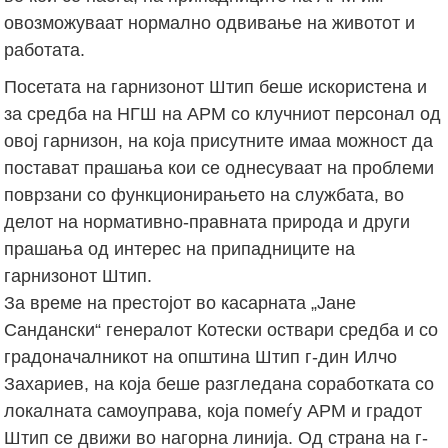
овозможуваат нормално одвивање на животот и
работата.
Посетата на гарнизонот Штип беше искористена и
за средба на НГШ на АРМ со клучниот персонал од
овој гарнизон, на која присутните имаа можност да
постават прашања кои се однесуваат на проблеми
поврзани со функционирањето на службата, во
делот на нормативно-правната природа и други
прашања од интерес на припадниците на
гарнизонот Штип.
За време на престојот во касарната „Јане
Сандански“ генералот Котески оствари средба и со
градоначалникот на општина Штип г-дин Илчо
Захариев, на која беше разгледана соработката со
локалната самоуправа, која помеѓу АРМ и градот
Штип се движи во нагорна линија. Од страна на г-